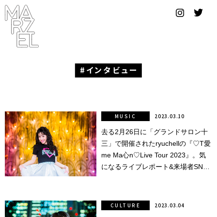
グラフィ
ックデザ
イナー
コンゴ
インタビュー
サブカ
ルチャ
ー
MUSIC
2023.03.10
去る2月26日に「グランドサロン十
サプール
三」で開催されたryuchellの『♡T愛
スーツ
me Ma心n♡Live Tour 2023』。気
になるライブレポート&来場者SNAP
ヴィンテ
をチェック！
ージ
CULTURE
2023.03.04
写真