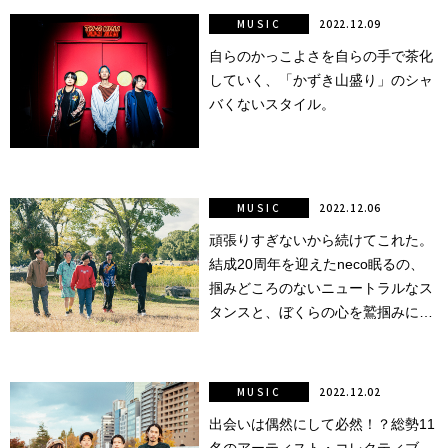
MUSIC
2022.12.09
自らのかっこよさを自らの手で茶化
していく、「かずき山盛り」のシャ
バくないスタイル。
MUSIC
2022.12.06
頑張りすぎないから続けてこれた。
結成20周年を迎えたneco眠るの、
掴みどころのないニュートラルなス
タンスと、ぼくらの心を鷲掴みにす
る音楽について。
MUSIC
2022.12.02
出会いは偶然にして必然！？総勢11