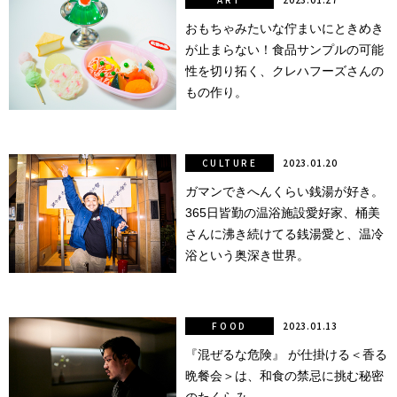
銭湯
おもちゃみたいな佇まいにときめき
が止まらない！食品サンプルの可能
性を切り拓く、クレハフーズさんの
もの作り。
CULTURE
2023.01.20
ガマンできへんくらい銭湯が好き。
365日皆勤の温浴施設愛好家、桶美
さんに沸き続けてる銭湯愛と、温冷
浴という奥深き世界。
FOOD
2023.01.13
『混ぜるな危険』 が仕掛ける＜香る
晩餐会＞は、和食の禁忌に挑む秘密