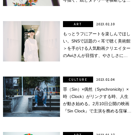
今描く、絵とタトゥーを横断しなが
行動
ら辿り着いた表現。
をするよう
デザインを
ART
2023.02.10
する
もっとラフにアートを楽しんでほし
筋トレ
い。SNSで話題の＜耳で聴く美術館
＞を手がける人気動画クリエイター
分の絵で
のAviさんが目指す、やさしさに包
ーツを作
まれた世界。
る
色とりどり
CULTURE
2023.02.04
罪（Sin）×偶然（Synchronicity）×
街の文化
時（Clock）がリンクする時、人生
が動き始める。2月10日公開の映画
鉄バファ
『Sin Clock』で主演を務める窪塚洋
ーズのキ
ャップ
介さんにインタビュー！
道頓堀
ART
2023.01.27