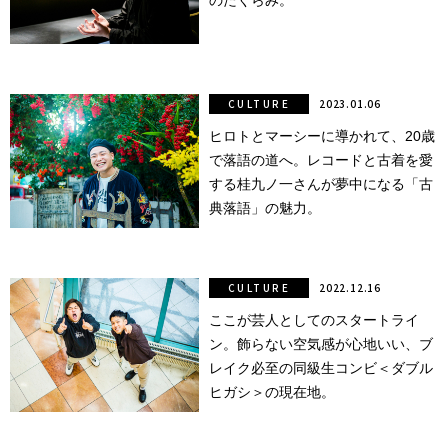
のたくらみ。
CULTURE
2023.01.06
ヒロトとマーシーに導かれて、20歳
で落語の道へ。レコードと古着を愛
する桂九ノ一さんが夢中になる「古
典落語」の魅力。
CULTURE
2022.12.16
ここが芸人としてのスタートライ
ン。飾らない空気感が心地いい、ブ
レイク必至の同級生コンビ＜ダブル
ヒガシ＞の現在地。