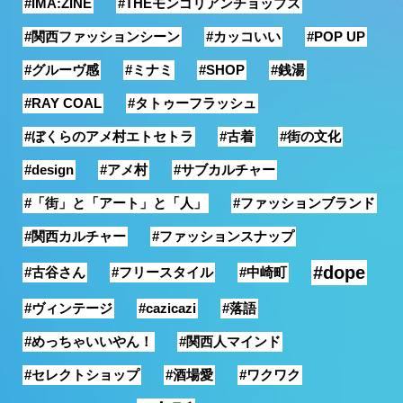
#IMA:ZINE
#THEモンゴリアンチョップス
#関西ファッションシーン
#カッコいい
#POP UP
#グルーヴ感
#ミナミ
#SHOP
#銭湯
#RAY COAL
#タトゥーフラッシュ
#ぼくらのアメ村エトセトラ
#古着
#街の文化
#design
#アメ村
#サブカルチャー
#「街」と「アート」と「人」
#ファッションブランド
#関西カルチャー
#ファッションスナップ
#dope
#古谷さん
#フリースタイル
#中崎町
#ヴィンテージ
#cazicazi
#落語
#めっちゃいいやん！
#関西人マインド
#セレクトショップ
#酒場愛
#ワクワク