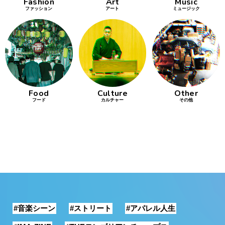
Fashion
Art
Music
ファッション
アート
ミュージック
Food
Culture
Other
フード
カルチャー
その他
#音楽シーン
#ストリート
#アパレル人生