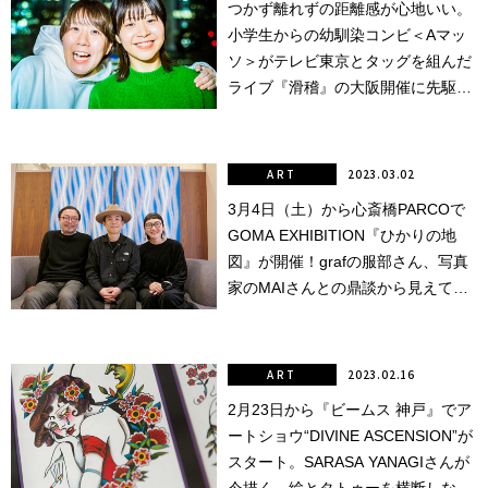
つかず離れずの距離感が心地いい。
小学生からの幼馴染コンビ＜Aマッ
点確認の
旅
ソ＞がテレビ東京とタッグを組んだ
ライブ『滑稽』の大阪開催に先駆け
古着
て、色々と話を聞いてきました！
着屋十四
ART
2023.03.02
才
3月4日（土）から心斎橋PARCOで
GOMA EXHIBITION『ひかりの地
を叶える
図』が開催！grafの服部さん、写真
大阪
家のMAIさんとの鼎談から見えてき
た、GOMAさんの描く“ひかり”と
は。
大阪の文
化
ART
2023.02.16
2月23日から『ビームス 神戸』でア
告とは応援
ートショウ“DIVINE ASCENSION”が
すること
スタート。SARASA YANAGIさんが
い立ったら