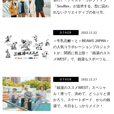
名のアーティスト・コレクティブ
「Soulflex」が追求する、型に囚わ
れないクリエイティブの在り方。
OTHER
2022.11.22
＜牛乳石鹸＞と＜BEAMS JAPAN＞
の人気コラボレーションプロジェク
トが、関西に初上陸！『銭湯のスス
メWEST』で、銭湯もスポーツもア
ーバンに楽しもう！
OTHER
2022.11.17
『銭湯のススメWEST』スペシャ
ル！滑って、決めて、どっぷりと浸
かろう。スケートボード、からの銭
湯で、今日をしっかりメイク！