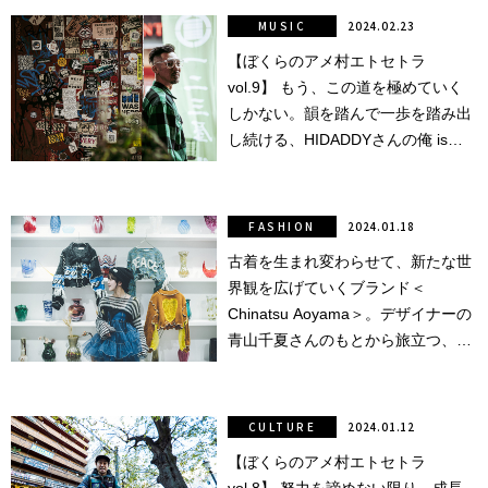
MUSIC
2024.02.23
【ぼくらのアメ村エトセトラ
vol.9】 もう、この道を極めていく
しかない。韻を踏んで一歩を踏み出
し続ける、HIDADDYさんの俺 is
HIP HOPな人生。
FASHION
2024.01.18
古着を生まれ変わらせて、新たな世
界観を広げていくブランド＜
Chinatsu Aoyama＞。デザイナーの
青山千夏さんのもとから旅立つ、1
点ものたちが見せてくれる景色と
は。
CULTURE
2024.01.12
【ぼくらのアメ村エトセトラ