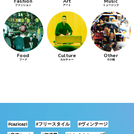
Fashion
Art
Music
ファッション
アート
ミュージック
Food
Culture
Other
フード
カルチャー
その他
#cazicazi
#フリースタイル
#ヴィンテージ