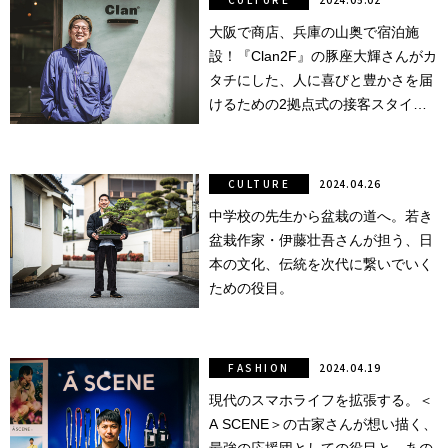
銭湯
大阪で商店、兵庫の山奥で宿泊施
設！『Clan2F』の豚座大輝さんがカ
タチにした、人に喜びと豊かさを届
けるための2拠点式の接客スタイ
ル。
CULTURE
2024.04.26
中学校の先生から盆栽の道へ。若き
盆栽作家・伊藤壮吾さんが担う、日
本の文化、伝統を次代に繋いでいく
ための役目。
FASHION
2024.04.19
現代のスマホライフを拡張する。＜
A SCENE＞の古家さんが想い描く、