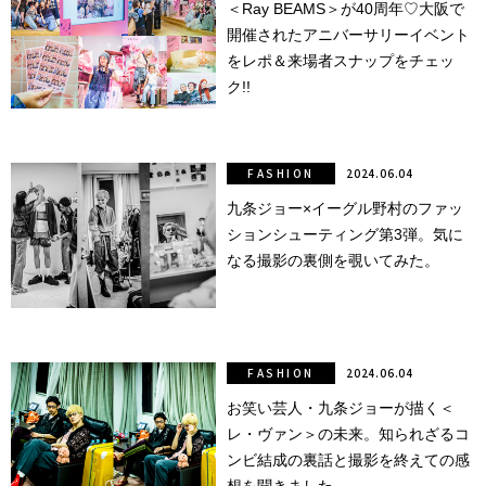
＜Ray BEAMS＞が40周年♡大阪で
開催されたアニバーサリーイベント
点確認の
旅
をレポ＆来場者スナップをチェッ
ク!!
古着
着屋十四
FASHION
2024.06.04
才
九条ジョー×イーグル野村のファッ
ションシューティング第3弾。気に
を叶える
なる撮影の裏側を覗いてみた。
大阪
大阪の文
化
FASHION
2024.06.04
お笑い芸人・九条ジョーが描く＜
告とは応援
レ・ヴァン＞の未来。知られざるコ
すること
ンビ結成の裏話と撮影を終えての感
い立ったら