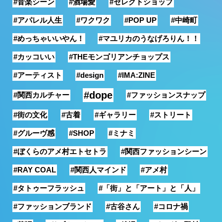
#音楽シーン
#酒場愛
#セレクトショップ
#アパレル人生
#ワクワク
#POP UP
#中崎町
#めっちゃいいやん！
#マユリカのうなげろりん！！
#カッコいい
#THEモンゴリアンチョップス
#アーティスト
#design
#IMA:ZINE
#dope
#関西カルチャー
#ファッションスナップ
#街の文化
#古着
#ギャラリー
#ストリート
#グルーヴ感
#SHOP
#ミナミ
#ぼくらのアメ村エトセトラ
#関西ファッションシーン
#RAY COAL
#関西人マインド
#アメ村
#タトゥーフラッシュ
#「街」と「アート」と「人」
#ファッションブランド
#古谷さん
#コロナ禍