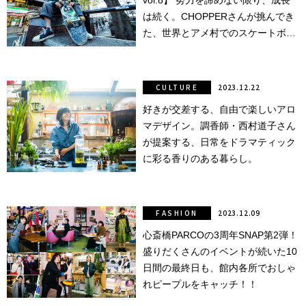
vol.8】 努力を諦めない限り、成長
は続く。CHOPPERさんが挑んでき
た、世界とアメ村でのスケートボー
ドライフ。
CULTURE
2023.12.22
好きが交差する、自由で楽しいアロ
マデザイン。調香師・西村道子さん
が提案する、日常をドラマティック
に彩る香りのある暮らし。
FASHION
2023.12.09
心斎橋PARCOの3周年SNAP第2弾！
盛りだくさんのイベントが続いた10
日間の最終日も、館内各所でおしゃ
れピープルをキャッチ！！