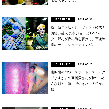
想を聞きました。
行動
をするよう
デザインを
FASHION
2024.05.31
する
祝、新コンビ＜レ・ヴァン＞結成！
筋トレ
お笑い芸人 九条ジョーとTMC イー
グル野村が夜の街を駆ける、百花繚
分の絵で
乱のナイトシューティング。
ーツを作
る
色とりどり
CULTURE
2024.05.27
南船場のパワースポット、スナック
街の文化
『よすか』の高橋愛さんが持ついろ
んな顔と、繋いでいきたい大切なご
鉄バファ
縁。
ーズのキ
ャップ
道頓堀
CULTURE
2024.05.02