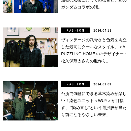
最強の応援団としての役目と、あの
ガンダムコラボの話。
FASHION
2024.04.12
ヴィンテージの武骨さと色気を両立
した最高にクールなスタイル。＜A
PUZZLING HOME＞のデザイナー・
松久保翔太さんの服作り。
FASHION
2024.03.08
台所で気軽にできる草木染めが楽し
い！染色ユニット＜WUY＞が目指
す、 “染め直し”という選択肢が当た
り前になるやさしい未来。