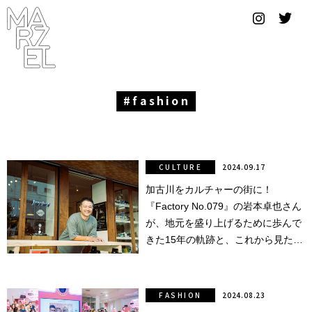
グラフィ
ックデザ
イナー
コンゴ
fashion
サブカ
ルチャ
ー
CULTURE
2024.09.17
加古川をカルチャーの街に！
サプール
『Factory No.079』の岩本卓也さん
スーツ
が、地元を盛り上げるために歩んで
きた15年の軌跡と、これから見たい
ヴィンテ
景色。
ージ
FASHION
2024.08.23
写真