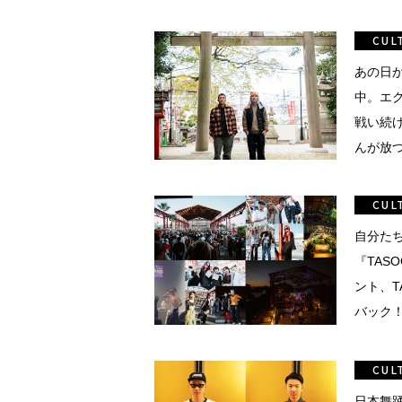
頓堀
今。
CUL
湯
あの日
中。エ
戦い続
んが放つ
のアイ
CUL
自分た
『TASO
ント、TA
バック
CUL
日本舞