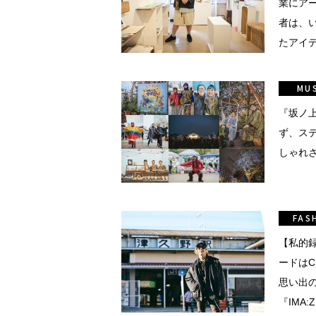
業にア
い立ったら
動
者は、
たアイ
をするよう
の「神
デザインを
る
MU
トレ
『坂ノ
ず、ス
分の絵で
ーツを作
しゃれさ
とりどり
FAS
の文化
【私的録-
鉄バファ
ードはCL
ーズのキ
思い出
ップ
『IMA