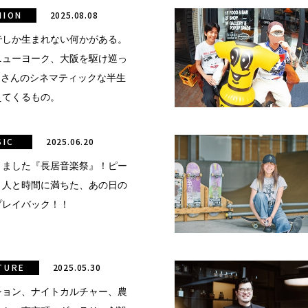
HION
2025.08.08
でしか生まれない何かがある。
ニューヨーク、大阪を駆け巡っ
ngさんのシネマティックな半生
えてくるもの。
SIC
2025.06.20
きました『長居音楽祭』！ピー
と人と時間に満ちた、あの日の
プレイバック！！
TURE
2025.05.30
ション、ナイトカルチャー、農