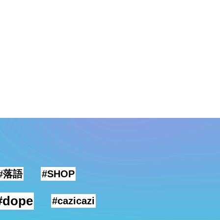
#落語
#SHOP
#dope
#cazicazi