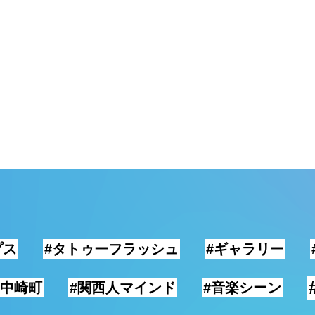
プス
#タトゥーフラッシュ
#ギャラリー
#中崎町
#関西人マインド
#音楽シーン