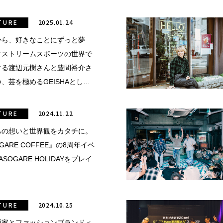
TURE
2025.01.24
から、好きなことにずっと夢
クストリームスポーツの世界で
ける渡辺元樹さんと豊間裕介さ
、芸を極めるGEISHAとして
デンティティ。
TURE
2024.11.22
ちの想いと世界観をカタチに。
GARE COFFEE』の8周年イベ
SOGARE HOLIDAYをプレイ
！
TURE
2024.10.25
踊家とファッションブランド＜