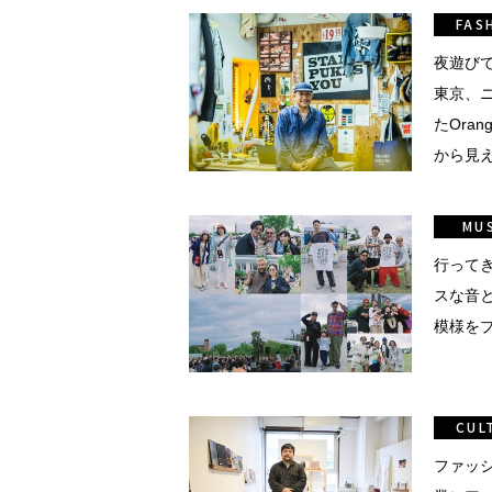
真
FAS
点確認の
夜遊び
東京、
たOra
着
から見
着屋十四
MU
を叶える
行って
スな音
大阪
模様を
阪の文
CUL
告とは応援
ること
ファッ