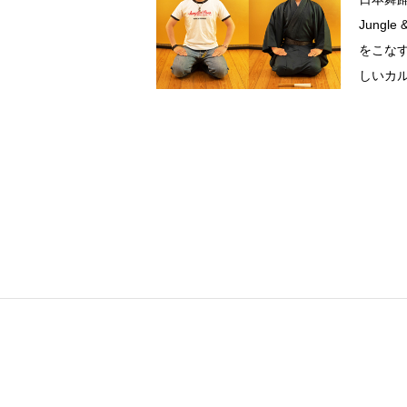
Jungl
をこな
しいカ