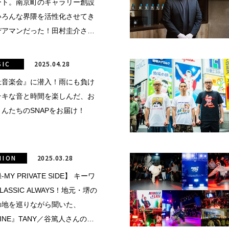
ート。南京町のギャラリー創設
いろんな界隈を活性化させてき
デアマンだった！田村圭介さん
戸をもっと面白く」の視点。
SIC
2025.04.28
上音楽会』に潜入！雨にも負け
テキな音と時間を楽しんだ、お
んたちのSNAPをお届け！
HION
2025.03.28
MY PRIVATE SIDE】 キーワ
ASSIC ALWAYS！地元・堺の
の地を巡りながら聞いた、
:ZINE』TANY／谷篤人さんの、