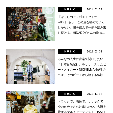
タイル。
MUSIC
2024.02.23
【ぼくらのアメ村エトセトラ
vol.9】 もう、この道を極めていく
しかない。韻を踏んで一歩を踏み出
し続ける、HIDADDYさんの俺 is
HIP HOPな人生。
MUSIC
2026.03.03
みんなの人生に音楽で関わりたい。
『日本音泉紀行』をリリースしたビ
ートメイカー・NICKELMANが生み
出す、そのビートから始まる体験と
世界。
MUSIC
2025.12.12
トラックで、映像で、リリックで、
今の自分をさらけ出したい。大阪を
愛するマルチアーティスト・ISSEI