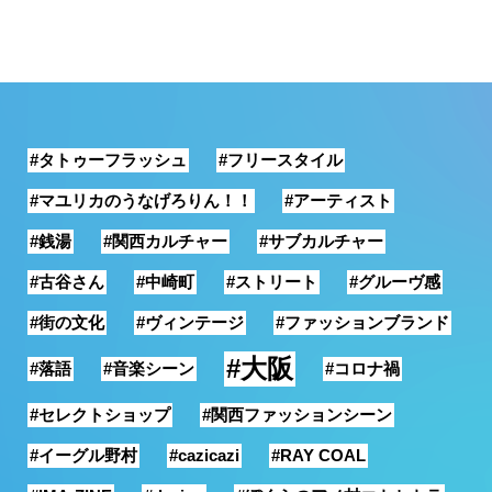
#タトゥーフラッシュ
#フリースタイル
#マユリカのうなげろりん！！
#アーティスト
#銭湯
#関西カルチャー
#サブカルチャー
#古谷さん
#中崎町
#ストリート
#グルーヴ感
#街の文化
#ヴィンテージ
#ファッションブランド
#大阪
#落語
#音楽シーン
#コロナ禍
#セレクトショップ
#関西ファッションシーン
#イーグル野村
#cazicazi
#RAY COAL