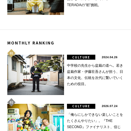
TERADAの“初”挑戦。
MONTHLY RANKING
CULTURE
2024.04.26
中学校の先生から盆栽の道へ。若き
盆栽作家・伊藤壮吾さんが担う、日
本の文化、伝統を次代に繋いでいく
ための役目。
CULTURE
2026.07.24
「俺らにしかできない楽しいことを
たくさんやりたい」。『THE
SECOND』ファイナリスト、信じ