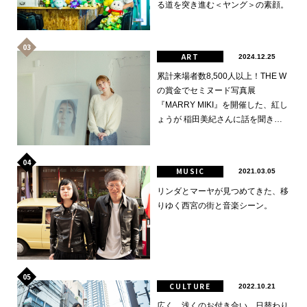
る道を突き進む＜ヤング＞の素顔。
ART
2024.12.25
累計来場者数8,500人以上！THE W
の賞金でセミヌード写真展
『MARRY MIKI』を開催した、紅し
ょうが 稲田美紀さんに話を聞きま
した。
MUSIC
2021.03.05
リンダとマーヤが見つめてきた、移
りゆく西宮の街と音楽シーン。
CULTURE
2022.10.21
広く、浅くのお付き合い。日替わり