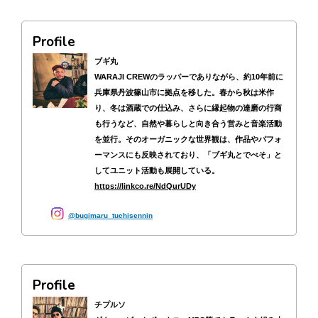
Profile
ブギ丸
WARAJI CREWのラッパーでありながら、約10年前に
兵庫県丹波篠山市に拠点を移した。春から秋は米作
り、冬は酒蔵での仕込み、さらに縁起物の達磨の行商
も行うなど、自然や暮らしと向き合う営みと音楽活動
を並行。そのオーガニックな世界観は、作品やパフォ
ーマンスにも反映されており、「ブギ丸とでべそ」と
してユニット活動も展開している。
https://linkco.re/NdQurUDy
bugimaru_tuchisennin
Profile
チプルソ