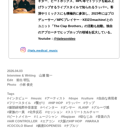
ギター、ビートボックス、MPC等でトラックを組み上
げラップするライブスタイルで知られるラッパー。客
演やリミックスにも積極的に参加し、2023年にはプロ
デューサー／MPCプレイヤー・KEIZOmachine!との
ユニット「The Clap Brothers」の活動も始動。独自
のアプローチでヒップホップの領域を拡大している。
Youtube：
@tiplesovideo
tpls.medical_music
2026.04.03
Interview & Writing
山瀬 龍一
Edit
前出 明弘
Photo
小林 俊史
Tags
インタビュー
music
アーティスト
dope
culture
自由な表現者
フリースタイル
繋がり
HIP HOP
ラッパー
ラップ
服部緑地野外音楽堂
ペインター
ダンサー
LANP
グルーヴ感
家族の一員
化学反応
セッション
ストリートカルチャー
ビートメイカー
ミュージシャン
Nagipan
幼なじみ
音楽の力
AIR CONTROLLER
エアコン
大阪のHIP HOP
WARAJI
COCOLO Bland
鎮座DOPENESS
チプルソ