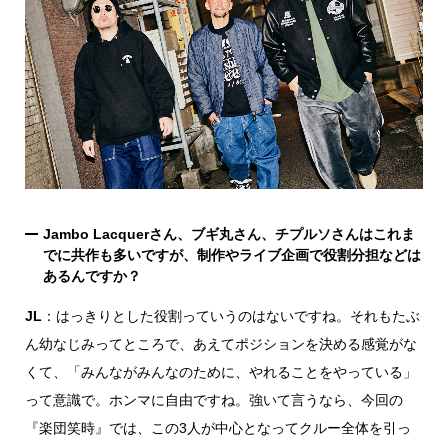
点確認の
旅
古着
着屋十四
才
を叶える
Jambo Lacquerさん、ブギ丸さん、チプルソさんはこれま
でに共作も多いですが、制作やライブ企画で役割分担などは
大阪
あるんですか？
JL
：はっきりとした役割っていうのはないですね。それもたぶ
大阪の文
化
ん幼なじみってところで、あえてポジションを決める感覚がな
くて、「みんながみんなのために、やれることをやっている」
告とは応援
って意識で。ホンマに自由ですね。強いて言うなら、今回の
すること
『楽団笑時』では、この3人が中心となってクルー全体を引っ
い立ったら