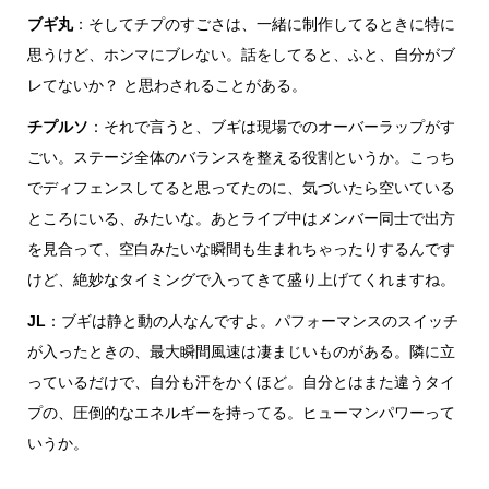
ブギ丸
：そしてチプのすごさは、一緒に制作してるときに特に
銭湯
思うけど、ホンマにブレない。話をしてると、ふと、自分がブ
レてないか？ と思わされることがある。
チプルソ
：それで言うと、ブギは現場でのオーバーラップがす
ごい。ステージ全体のバランスを整える役割というか。こっち
でディフェンスしてると思ってたのに、気づいたら空いている
ところにいる、みたいな。あとライブ中はメンバー同士で出方
を見合って、空白みたいな瞬間も生まれちゃったりするんです
けど、絶妙なタイミングで入ってきて盛り上げてくれますね。
JL
：ブギは静と動の人なんですよ。パフォーマンスのスイッチ
が入ったときの、最大瞬間風速は凄まじいものがある。隣に立
っているだけで、自分も汗をかくほど。自分とはまた違うタイ
プの、圧倒的なエネルギーを持ってる。ヒューマンパワーって
いうか。