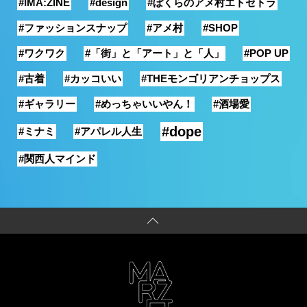
#IMA:ZINE
#design
#ぼくらのアメ村エトセトラ
#ファッションスナップ
#アメ村
#SHOP
#ワクワク
#「街」と「アート」と「人」
#POP UP
#古着
#カッコいい
#THEモンゴリアンチョップス
#ギャラリー
#めっちゃいいやん！
#酒場愛
#dope
#ミナミ
#アパレル人生
#関西人マインド