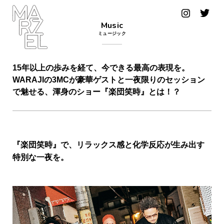
グラフィ
Music
ックデザ
ミュージック
イナー
コンゴ
15年以上の歩みを経て、今できる最高の表現を。
WARAJIの3MCが豪華ゲストと一夜限りのセッション
サブカ
で魅せる、渾身のショー『楽団笑時』とは！？
ルチャ
ー
サプール
『楽団笑時』で、リラックス感と化学反応が生み出す
特別な一夜を。
スーツ
ヴィンテ
ージ
写真