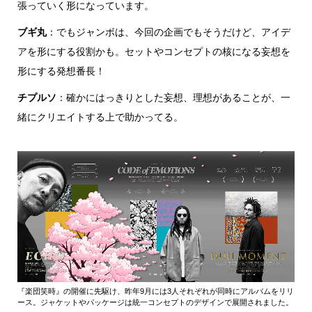
張っていく形になっています。
行動
ブギ丸
：でもジャンボは、今回の企画でもそうだけど、アイデ
をするよう
デザインを
アを形にする役割かも。セットやコンセプトの核になる妄想を
する
形にする発想番長！
筋トレ
チプルソ
：確かにはっきりとした妄想、理想があることが、一
緒にクリエイトする上で助かってる。
分の絵で
ーツを作
る
色とりどり
街の文化
鉄バファ
ーズのキ
ャップ
『楽団笑時』の開催に先駆け、昨年9月には3人それぞれが同時にアルバムをリリ
道頓堀
ース。ジャケットやパッケージは統一コンセプトのデザインで展開されました。