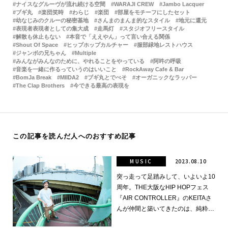
ナイスなグルーヴが流れ続ける空間
WARAJI CREW
Jambo Lacquer
ブギ丸
楽団笑時
わらじ
楽団
部屋をモチーフにしたセット
幼なじみのクルーの秘密基地
さんまのまんま的なスタイル
地元に還元
表現者表現者としての集大成
走馬灯
スタジオフリースタイル
解散も休止もない
本音で「ええやん」って言い合える関係
Shout Of Space
ヒップホップカルチャー
服部緑地レストハウス
ジャンボの兄ちゃん
Multiple
みんながみんなのために、やれることをやっている
阿吽の呼吸
音楽を一緒に作るっていうのはいいこと
RockAway Cafe & Bar
BomJa Break
MIIDA2
ブギ丸とでべそ
オーガニックなラッパー
The Clap Brothers
今できる最高の表現を
この記事を読んだ人へのおすすめ記事
MUSIC
2023.08.10
突っ走って足踏みして、いよいよ10
周年。THE大阪なHIP HOPフェス
『AIR CONTROLLER』のKEITAさ
んが仲間と築いてきたのは、純粋な
HIP HOP愛と全部やっちゃうDIYス