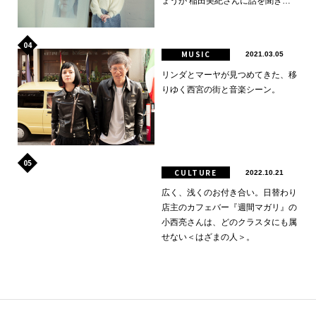
ょうが 稲田美紀さんに話を聞きま
した。
MUSIC
2021.03.05
リンダとマーヤが見つめてきた、移
りゆく西宮の街と音楽シーン。
CULTURE
2022.10.21
広く、浅くのお付き合い。日替わり
店主のカフェバー『週間マガリ』の
小西亮さんは、どのクラスタにも属
せない＜はざまの人＞。