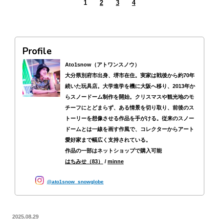
1
2
3
4
Profile
Ato1snow（アトワンスノウ）
大分県別府市出身、堺市在住。実家は戦後から約70年
続いた玩具店。大学進学を機に大阪へ移り、2013年か
らスノードーム制作を開始。クリスマスや観光地のモ
チーフにとどまらず、ある情景を切り取り、前後のス
トーリーを想像させる作品を手がける。従来のスノー
ドームとは一線を画す作風で、コレクターからアート
愛好家まで幅広く支持されている。
作品の一部はネットショップで購入可能
はちみせ（83）
/
minne
ato1snow_snowglobe
2025.08.29