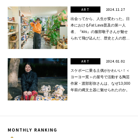
ART
2024.12.27
出会ってから、人生が変わった。日
本におけるFat Lava普及の第一人
者、『kiis』の服部敬子さんが魅せ
られて飛び込んだ、歴史と人の想い
が交錯するFat Lavaの世界。
ART
2024.02.02
スケボーに乗る土偶がかわいい！＜
ヨーヨー窯＞の屋号で活動する陶芸
作家・渡部彩弥さんは、なぜ13,000
年前の縄文土器に魅せられたのか。
MONTHLY RANKING