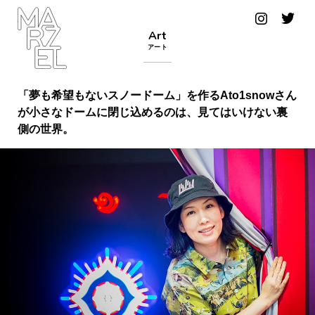
グラフィ
Art
ックデザ
アート
イナー
コンゴ
「夢も希望もないスノードーム」を作るAto1snowさん
が小さなドームに閉じ込めるのは、見てはいけない裏
サブカ
側の世界。
ルチャ
ー
サプール
スーツ
ヴィンテ
ージ
写真