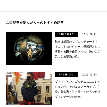
この記事を読んだ人へのおすすめ記事
CULTURE
2024.06.21
呪物は最新のサブカルチャー？！
オカルトコレクター／怪談師として
活動する田中俊行さんの、怖いけど
気になる呪物の話。
FASHION
2021.01.28
ヴィヴィアン、ゴルチエ……コレク
ションが、そのままアーカイブ。生
粋の蒐集家・竹内登さんが見つめる
ヴィンテージの未来。