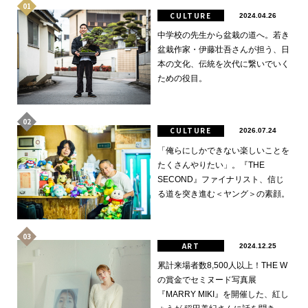
CULTURE
2024.04.26
中学校の先生から盆栽の道へ。若き
盆栽作家・伊藤壮吾さんが担う、日
本の文化、伝統を次代に繋いでいく
ための役目。
CULTURE
2026.07.24
「俺らにしかできない楽しいことを
たくさんやりたい」。『THE
SECOND』ファイナリスト、信じ
る道を突き進む＜ヤング＞の素顔。
ART
2024.12.25
累計来場者数8,500人以上！THE W
の賞金でセミヌード写真展
『MARRY MIKI』を開催した、紅し