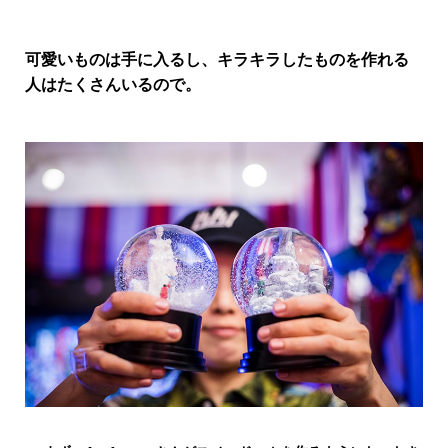
行動
をするよう
可愛いものは手に入るし、キラキラしたものを作れる
デザインを
人はたくさんいるので。
する
筋トレ
分の絵で
ーツを作
る
色とりどり
街の文化
鉄バファ
ーズのキ
ャップ
道頓堀