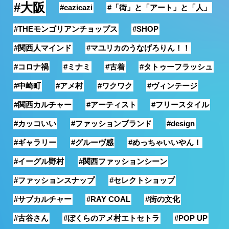
#大阪
#cazicazi
#「街」と「アート」と「人」
#THEモンゴリアンチョップス
#SHOP
#関西人マインド
#マユリカのうなげろりん！！
#コロナ禍
#ミナミ
#古着
#タトゥーフラッシュ
#中崎町
#アメ村
#ワクワク
#ヴィンテージ
#関西カルチャー
#アーティスト
#フリースタイル
#カッコいい
#ファッションブランド
#design
#ギャラリー
#グルーヴ感
#めっちゃいいやん！
#イーグル野村
#関西ファッションシーン
#ファッションスナップ
#セレクトショップ
#サブカルチャー
#RAY COAL
#街の文化
#古谷さん
#ぼくらのアメ村エトセトラ
#POP UP