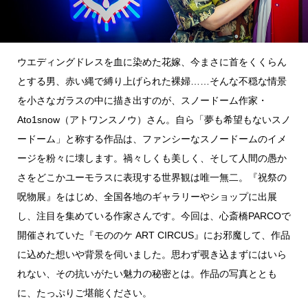
点確認の
旅
ウエディングドレスを血に染めた花嫁、今まさに首をくくらん
古着
とする男、赤い縄で縛り上げられた裸婦……そんな不穏な情景
を小さなガラスの中に描き出すのが、スノードーム作家・
着屋十四
才
Ato1snow（アトワンスノウ）さん。自ら「夢も希望もないスノ
ードーム」と称する作品は、ファンシーなスノードームのイメ
を叶える
ージを粉々に壊します。禍々しくも美しく、そして人間の愚か
さをどこかユーモラスに表現する世界観は唯一無二。『祝祭の
大阪
呪物展』をはじめ、全国各地のギャラリーやショップに出展
し、注目を集めている作家さんです。今回は、心斎橋PARCOで
大阪の文
化
開催されていた『モののケ ART CIRCUS』にお邪魔して、作品
に込めた想いや背景を伺いました。思わず覗き込まずにはいら
告とは応援
れない、その抗いがたい魅力の秘密とは。作品の写真ととも
すること
に、たっぷりご堪能ください。
い立ったら