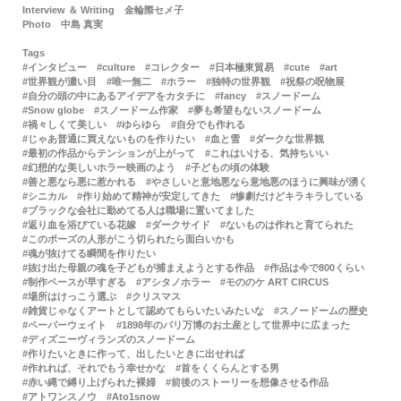
Interview ＆ Writing
金輪際セメ子
Photo
中島 真実
Tags
インタビュー
culture
コレクター
日本極東貿易
cute
art
世界観が濃い目
唯一無二
ホラー
独特の世界観
祝祭の呪物展
自分の頭の中にあるアイデアをカタチに
fancy
スノードーム
Snow globe
スノードーム作家
夢も希望もないスノードーム
禍々しくて美しい
ゆらゆら
自分でも作れる
じゃあ普通に買えないものを作りたい
血と雪
ダークな世界観
最初の作品からテンションが上がって
これはいける、気持ちいい
幻想的な美しいホラー映画のよう
子どもの頃の体験
善と悪なら悪に惹かれる
やさしいと意地悪なら意地悪のほうに興味が湧く
シニカル
作り始めて精神が安定してきた
惨劇だけどキラキラしている
ブラックな会社に勤めてる人は職場に置いてました
返り血を浴びている花嫁
ダークサイド
ないものは作れと育てられた
このポーズの人形がこう切られたら面白いかも
魂が抜けてる瞬間を作りたい
抜け出た母親の魂を子どもが捕まえようとする作品
作品は今で800くらい
制作ペースが早すぎる
アシタノホラー
モののケ ART CIRCUS
場所はけっこう選ぶ
クリスマス
雑貨じゃなくアートとして認めてもらいたいみたいな
スノードームの歴史
ペーパーウェイト
1898年のパリ万博のお土産として世界中に広まった
ディズニーヴィランズのスノードーム
作りたいときに作って、出したいときに出せれば
作れれば、それでもう幸せかな
首をくくらんとする男
赤い縄で縛り上げられた裸婦
前後のストーリーを想像させる作品
アトワンスノウ
Ato1snow