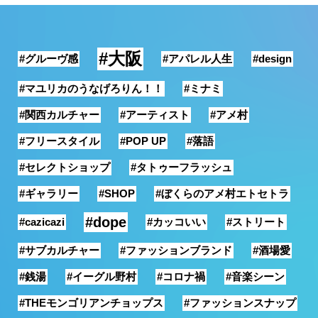
銭湯
#大阪
#グルーヴ感
#アパレル人生
#design
#マユリカのうなげろりん！！
#ミナミ
#関西カルチャー
#アーティスト
#アメ村
#フリースタイル
#POP UP
#落語
#セレクトショップ
#タトゥーフラッシュ
#ギャラリー
#SHOP
#ぼくらのアメ村エトセトラ
#dope
#cazicazi
#カッコいい
#ストリート
#サブカルチャー
#ファッションブランド
#酒場愛
#銭湯
#イーグル野村
#コロナ禍
#音楽シーン
#THEモンゴリアンチョップス
#ファッションスナップ