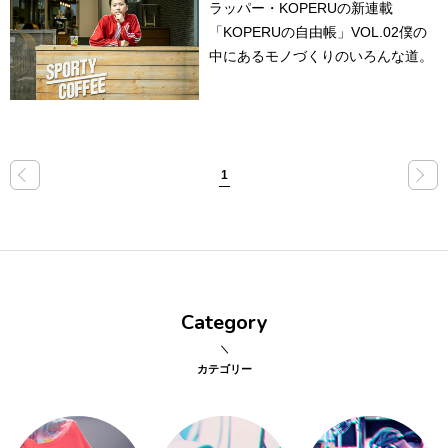
ラッパー・KOPERUの新連載
「KOPERUの自由帳」VOL.02僕の
点確認の
旅
中にあるモノづくりのいろんな道。
古着
着屋十四
才
«
»
1
を叶える
大阪
Category
大阪の文
化
カテゴリー
告とは応援
すること
い立ったら