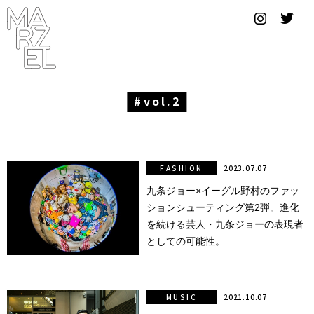
グラフィ
ックデザ
イナー
コンゴ
vol.2
サブカ
ルチャ
ー
FASHION
2023.07.07
九条ジョー×イーグル野村のファッ
サプール
ションシューティング第2弾。進化
スーツ
を続ける芸人・九条ジョーの表現者
としての可能性。
ヴィンテ
ージ
MUSIC
2021.10.07
写真