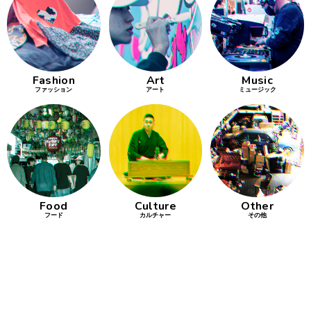
行動
をするよう
デザインを
する
Fashion
Art
Music
ファッション
アート
ミュージック
筋トレ
分の絵で
ーツを作
る
色とりどり
Food
Culture
Other
街の文化
フード
カルチャー
その他
鉄バファ
ーズのキ
ャップ
道頓堀