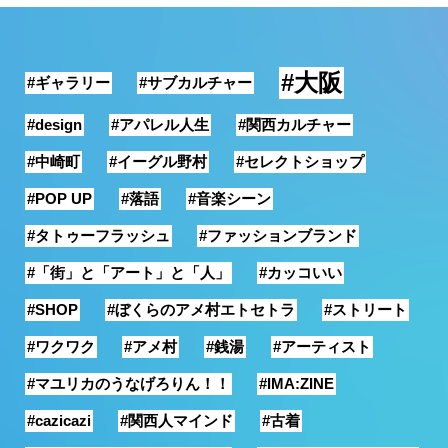
銭湯
#大阪
#ギャラリー
#サブカルチャー
#design
#アパレル人生
#関西カルチャー
#中崎町
#イーグル野村
#セレクトショップ
#POP UP
#落語
#音楽シーン
#タトゥーフラッシュ
#ファッションブランド
#「街」と「アート」と「人」
#カッコいい
#SHOP
#ぼくらのアメ村エトセトラ
#ストリート
#ワクワク
#アメ村
#銭湯
#アーティスト
#マユリカのうなげろりん！！
#IMA:ZINE
#cazicazi
#関西人マインド
#古着