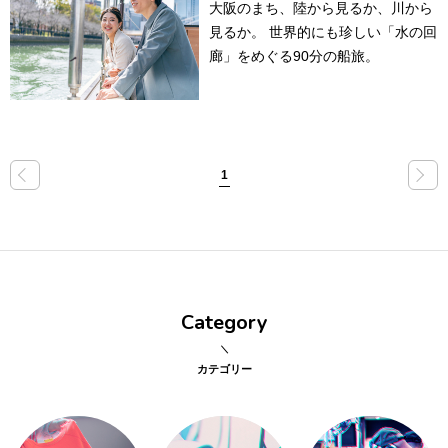
大阪のまち、陸から見るか、川から
見るか。 世界的にも珍しい「水の回
点確認の
旅
廊」をめぐる90分の船旅。
古着
着屋十四
才
«
»
1
を叶える
大阪
Category
大阪の文
化
カテゴリー
告とは応援
すること
い立ったら