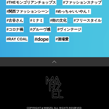
#THEモンゴリアンチョップス
#ファッションスナップ
#関西ファッションシーン
#めっちゃいいやん！
#古谷さん
#ミナミ
#街の文化
#フリースタイル
#コロナ禍
#グルーヴ感
#ヴィンテージ
#dope
#RAY COAL
#酒場愛
COPYRIGHT
MARZEL ALL RIGHTS RESERVED.