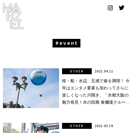
グラフィ
ックデザ
イナー
コンゴ
event
サブカ
ルチャ
ー
OTHER
2021.04.12
桜・船・水辺、五感で春を満喫！ 今
サプール
年はエンタメ要素も加わってさらに
スーツ
楽しくなった川開き、「水都大阪の
魅力発見！水の回廊 春爛漫クルー
ヴィンテ
ズ」イベントを体験。
ージ
OTHER
2021.03.19
写真