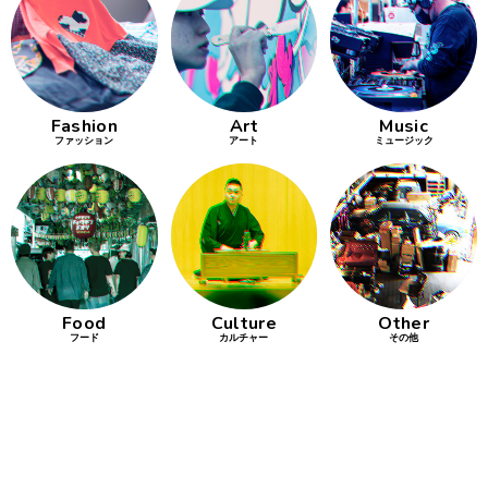
行動
をするよう
デザインを
する
Fashion
Art
Music
ファッション
アート
ミュージック
筋トレ
分の絵で
ーツを作
る
色とりどり
Food
Culture
Other
街の文化
フード
カルチャー
その他
鉄バファ
ーズのキ
ャップ
道頓堀