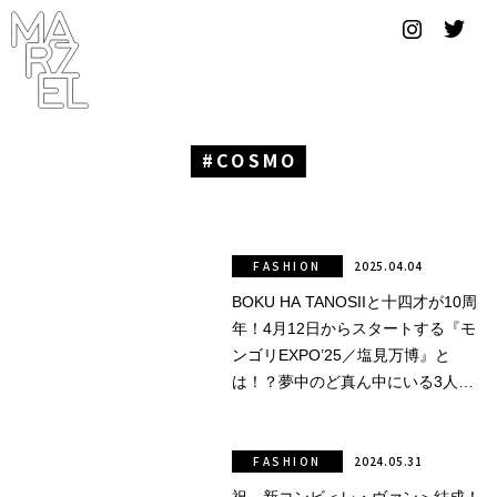
グラフィ
ックデザ
イナー
コンゴ
COSMO
サブカ
ルチャ
ー
FASHION
2025.04.04
BOKU HA TANOSIIと十四才が10周
サプール
年！4月12日からスタートする『モ
スーツ
ンゴリEXPO’25／塩見万博』と
は！？夢中のど真ん中にいる3人
ヴィンテ
を、追いました。
ージ
FASHION
2024.05.31
写真