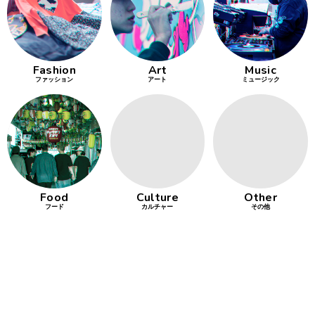
行動
をするよう
デザインを
する
Fashion
Art
Music
ファッション
アート
ミュージック
筋トレ
分の絵で
ーツを作
る
色とりどり
Food
Culture
Other
フード
カルチャー
その他
街の文化
鉄バファ
ーズのキ
ャップ
道頓堀