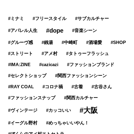
銭湯
#ミナミ
#フリースタイル
#サブカルチャー
#dope
#アパレル人生
#音楽シーン
#グルーヴ感
#銭湯
#中崎町
#酒場愛
#SHOP
#ストリート
#アメ村
#タトゥーフラッシュ
#IMA:ZINE
#cazicazi
#ファッションブランド
#セレクトショップ
#関西ファッションシーン
#RAY COAL
#コロナ禍
#古着
#古谷さん
#ファッションスナップ
#関西カルチャー
#大阪
#ヴィンテージ
#カッコいい
#イーグル野村
#めっちゃいいやん！
#ぼくらのアメ村エトセトラ