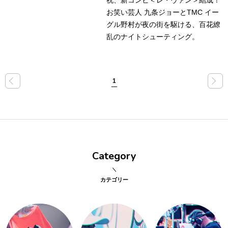
祝、新コンビ＜レ・ヴァン＞結成！
お笑い芸人 九条ジョーとTMC イー
点確認の
グル野村が夜の街を駆ける、百花繚
旅
乱のナイトシューティング。
古着
着屋十四
«
»
1
才
を叶える
大阪
Category
大阪の文
化
カテゴリー
告とは応援
すること
い立ったら