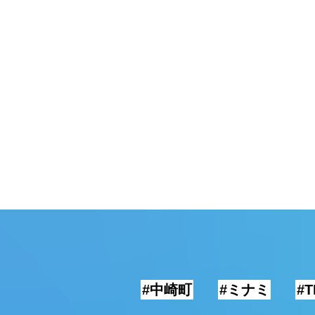
頓堀
湯
#中崎町
#ミナミ
#