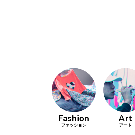
い立ったら
動
をするよう
デザインを
る
トレ
分の絵で
ーツを作
とりどり
の文化
鉄バファ
Fashion
Art
ーズのキ
ップ
ファッション
アート