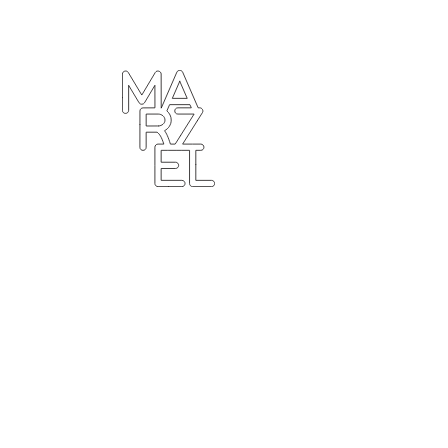
ター
ラフィ
クデザ
ナー
ンゴ
サブカ
ルチャ
ー
プール
ーツ
ィンテ
ジ