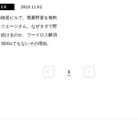
HER
2023.11.02
の雑居ビルで、廃棄野菜を無料
モリエージさん。なぜタダで野
り続けるのか、フードロス解消
SDGsでもないその理由。
1
«
»