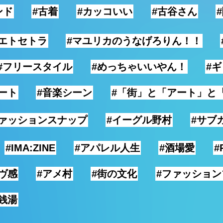
ンド
#古着
#カッコいい
#古谷さん
エトセトラ
#マユリカのうなげろりん！！
#フリースタイル
#めっちゃいいやん！
#
ート
#音楽シーン
#「街」と「アート」と
ファッションスナップ
#イーグル野村
#サブ
#IMA:ZINE
#アパレル人生
#酒場愛
#
ヴ感
#アメ村
#街の文化
#ファッショ
#銭湯