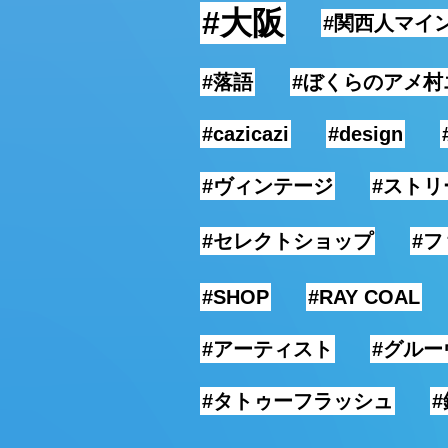
#大阪
#関西人マイ
#落語
#ぼくらのアメ村
#cazicazi
#design
#ヴィンテージ
#ストリ
#セレクトショップ
#
#SHOP
#RAY COAL
#アーティスト
#グルー
#タトゥーフラッシュ