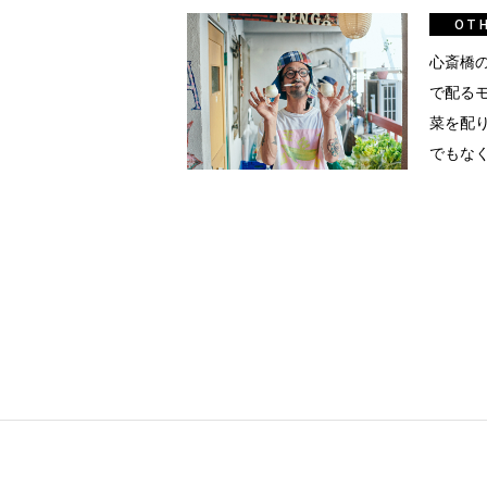
真
OT
点確認の
心斎橋
で配る
菜を配
着
でもなく
着屋十四
を叶える
大阪
阪の文
告とは応援
ること