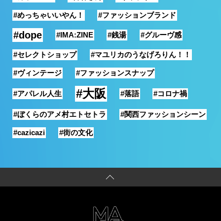
#めっちゃいいやん！
#ファッションブランド
#dope
#IMA:ZINE
#銭湯
#グルーヴ感
#セレクトショップ
#マユリカのうなげろりん！！
#ヴィンテージ
#ファッションスナップ
#大阪
#アパレル人生
#落語
#コロナ禍
#ぼくらのアメ村エトセトラ
#関西ファッションシーン
#cazicazi
#街の文化