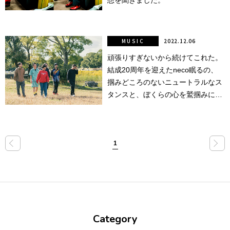
想を聞きました。
行動
をするよう
デザインを
MUSIC
2022.12.06
する
頑張りすぎないから続けてこれた。
筋トレ
結成20周年を迎えたneco眠るの、
掴みどころのないニュートラルなス
分の絵で
タンスと、ぼくらの心を鷲掴みにす
ーツを作
る音楽について。
る
色とりどり
«
»
1
街の文化
鉄バファ
ーズのキ
ャップ
Category
道頓堀