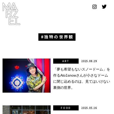
グラフィ
ックデザ
イナー
コンゴ
独特の世界観
サブカ
ルチャ
ー
ART
2025.08.29
「夢も希望もないスノードーム」を
サプール
作るAto1snowさんが小さなドーム
スーツ
に閉じ込めるのは、見てはいけない
裏側の世界。
ヴィンテ
ージ
FOOD
2025.05.16
写真