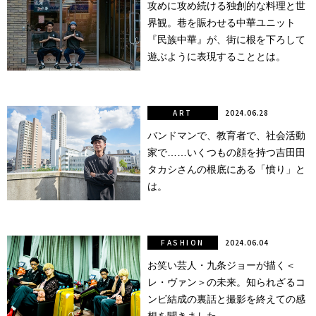
攻めに攻め続ける独創的な料理と世
界観。巷を賑わせる中華ユニット
点確認の
旅
『民族中華』が、街に根を下ろして
遊ぶように表現することとは。
古着
着屋十四
ART
2024.06.28
才
バンドマンで、教育者で、社会活動
家で……いくつもの顔を持つ吉田田
を叶える
タカシさんの根底にある「憤り」と
大阪
は。
大阪の文
化
FASHION
2024.06.04
お笑い芸人・九条ジョーが描く＜
告とは応援
レ・ヴァン＞の未来。知られざるコ
すること
ンビ結成の裏話と撮影を終えての感
い立ったら