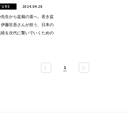
TURE
2024.04.26
の先生から盆栽の道へ。若き盆
・伊藤壮吾さんが担う、日本の
伝統を次代に繋いでいくための
1
«
»