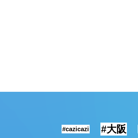
頓堀
湯
#大阪
#cazicazi