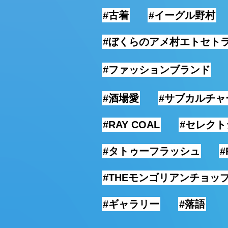
#古着
#イーグル野村
#ぼくらのアメ村エトセト
#ファッションブランド
#酒場愛
#サブカルチャ
#RAY COAL
#セレクト
#タトゥーフラッシュ
#
#THEモンゴリアンチョッ
#ギャラリー
#落語