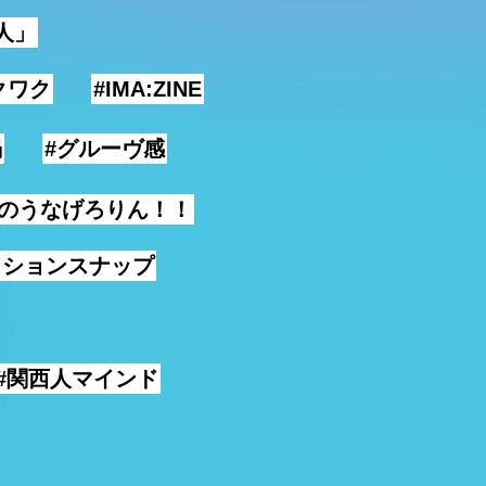
人」
クワク
#IMA:ZINE
禍
#グルーヴ感
カのうなげろりん！！
ッションスナップ
#関西人マインド