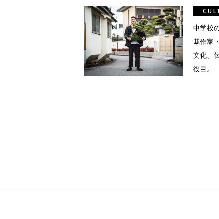
真
CUL
点確認の
中学校
栽作家
文化、
着
役目。
着屋十四
を叶える
大阪
阪の文
告とは応援
ること