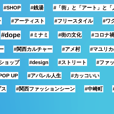
#SHOP
#銭湯
#「街」と「アート」と「
ラ
#アーティスト
#フリースタイル
#ワ
#dope
#ミナミ
#街の文化
#コロナ
ー
#関西カルチャー
#アメ村
#マユリ
ショップ
#design
#ストリート
#ファ
POP UP
#アパレル人生
#カッコいい
プス
#関西ファッションシーン
#中崎町