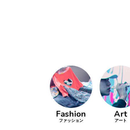
い立ったら
動
をするよう
デザインを
る
トレ
分の絵で
ーツを作
とりどり
の文化
鉄バファ
Fashion
Art
ーズのキ
ップ
ファッション
アート