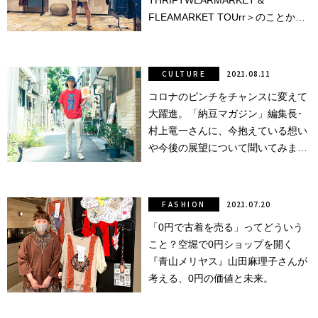
THRIFTWEARMARKET &
FLEAMARKET TOUrr＞のことか
ら、スタイルをつくること、大阪の
古着愛まで、胸の内を明かしてもら
いました。
CULTURE
2021.08.11
コロナのピンチをチャンスに変えて
大躍進。「納豆マガジン」編集長･
村上竜一さんに、今抱えている想い
や今後の展望について聞いてみまし
た。
FASHION
2021.07.20
「0円で古着を売る」ってどういう
こと？空堀で0円ショップを開く
『青山メリヤス』山田麻理子さんが
考える、0円の価値と未来。