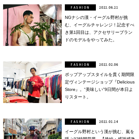
FASHION
2021.06.21
NGナシの漢・イーグル野村が挑
む、イーグルチャレンジ！記念すべ
き第1回目は、アクセサリーブラン
ドのモデルをやってみた。
FASHION
2021.02.06
ポップアップスタイルを貫く期間限
定ヴィンテージショップ『Delicious
Store』。“美味しい”9日間が本日よ
りスタート。
FASHION
2021.01.14
イーグル野村という漢が挑む、嵐を