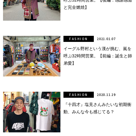
呼ぶ32時間営業。【後編：感謝感激
と完全燃焼】
FASHION
2021.01.07
イーグル野村という漢が挑む、嵐を
呼ぶ32時間営業。【前編：誕⽣と師
弟愛】
FASHION
2020.11.19
『⼗四才』塩⾒さんみたいな初期衝
動、みんな今も感じてる？