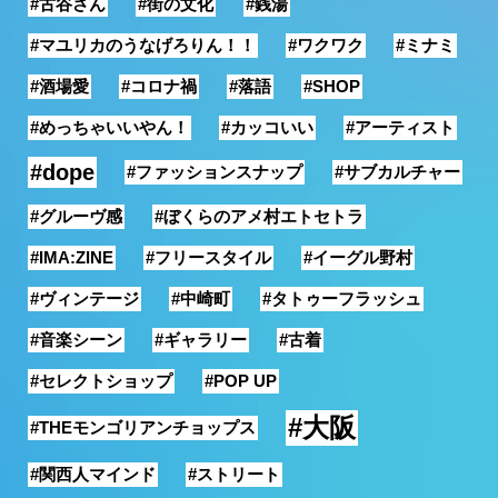
#古谷さん
#街の文化
#銭湯
#マユリカのうなげろりん！！
#ワクワク
#ミナミ
#酒場愛
#コロナ禍
#落語
#SHOP
#めっちゃいいやん！
#カッコいい
#アーティスト
#dope
#ファッションスナップ
#サブカルチャー
#グルーヴ感
#ぼくらのアメ村エトセトラ
#IMA:ZINE
#フリースタイル
#イーグル野村
#ヴィンテージ
#中崎町
#タトゥーフラッシュ
#音楽シーン
#ギャラリー
#古着
#セレクトショップ
#POP UP
#大阪
#THEモンゴリアンチョップス
#関西人マインド
#ストリート