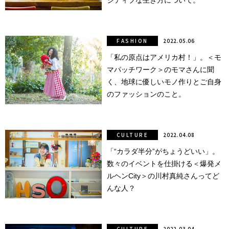
ジティブな生き方について。
行動
をするよう
デザインを
FASHION
2022.05.06
する
「私の原点はアメリカ村！」。＜モ
筋トレ
マパッチワーク＞のモマさんに聞
く、地球に優しいモノ作りとご自身
分の絵で
のファッションのこと。
ーツを作
る
色とりどり
CULTURE
2022.04.08
「“カラダ半分”がちょうどいい」。
街の文化
数々のイベントを仕掛ける＜爆発メ
ルヘンCity＞の川村真純さんってど
鉄バファ
んな人？
ーズのキ
ャップ
道頓堀
CULTURE
2022.03.04