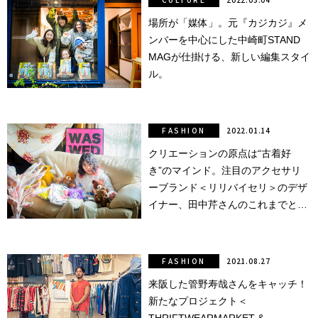
銭湯
場所が「媒体」。元『カジカジ』メ
ンバーを中心にした中崎町STAND
MAGが仕掛ける、新しい編集スタイ
ル。
FASHION
2022.01.14
クリエーションの原点は“古着好
き”のマインド。注目のアクセサリ
ーブランド＜リリバイセリ＞のデザ
イナー、田中芹さんのこれまでとこ
れから。
FASHION
2021.08.27
来阪した管野寿哉さんをキャッチ！
新たなプロジェクト＜