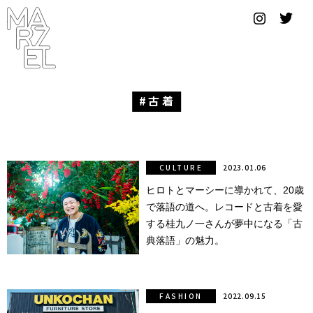
グラフィ
ックデザ
イナー
コンゴ
古着
サブカ
ルチャ
ー
CULTURE
2023.01.06
ヒロトとマーシーに導かれて、20歳
サプール
で落語の道へ。レコードと古着を愛
スーツ
する桂九ノ一さんが夢中になる「古
典落語」の魅力。
ヴィンテ
ージ
FASHION
2022.09.15
写真