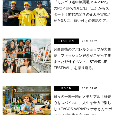
『モンゴリ道中膝栗毛USA 2022』
のPOP UPが9月17日（土）からス
点確認の
旅
タート！前代未聞？の企みを実現さ
せた3人に、買い付けの裏話やアツ
古着
い想いを聞きました！
着屋十四
FASHION
2022.08.25
才
関西屈指のアパレルショップが大集
結！ファッション好きがこぞって集
を叶える
まった野外イベント「STAND UP
大阪
FESTIVAL」を振り返る。
大阪の文
化
FOOD
2022.08.05
日々の一瞬一瞬がメモリアル！好奇
告とは応援
心をスパイスに、人生を全力で楽し
すること
む＜TACOS VARIAR＞ナホさんのポ
い立ったら