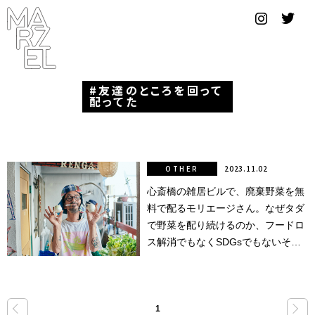
グラフィ
ックデザ
イナー
友達のところを回って
コンゴ
配ってた
サブカ
ルチャ
ー
OTHER
2023.11.02
心斎橋の雑居ビルで、廃棄野菜を無
サプール
料で配るモリエージさん。なぜタダ
スーツ
で野菜を配り続けるのか、フードロ
ス解消でもなくSDGsでもないその
ヴィンテ
理由。
ージ
写真
«
»
1