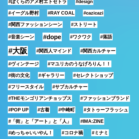
#ぼくらのアメ村エトセトラ
#design
銭湯
#イーグル野村
#RAY COAL
#cazicazi
#関西ファッションシーン
#ストリート
#dope
#音楽シーン
#ワクワク
#落語
#大阪
#関西人マインド
#関西カルチャー
#ヴィンテージ
#マユリカのうなげろりん！！
#街の文化
#ギャラリー
#セレクトショップ
#フリースタイル
#サブカルチャー
#THEモンゴリアンチョップス
#ファッションブランド
#POP UP
#古着
#中崎町
#タトゥーフラッシュ
#「街」と「アート」と「人」
#IMA:ZINE
#めっちゃいいやん！
#コロナ禍
#ミナミ