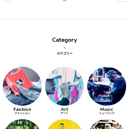
点確認の
旅
古着
Category
着屋十四
才
カテゴリー
を叶える
大阪
大阪の文
化
Fashion
Art
Music
告とは応援
ファッション
アート
ミュージック
すること
い立ったら