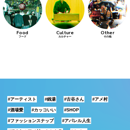
行動
をするよう
デザインを
する
Food
Culture
Other
フード
カルチャー
その他
筋トレ
分の絵で
ーツを作
る
色とりどり
街の文化
#アーティスト
#銭湯
#古谷さん
#アメ村
鉄バファ
ーズのキ
#酒場愛
#カッコいい
#SHOP
ャップ
#ファッションスナップ
#アパレル人生
道頓堀