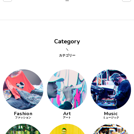
点確認の
旅
古着
Category
着屋十四
才
カテゴリー
を叶える
大阪
大阪の文
化
Fashion
Art
Music
告とは応援
ファッション
アート
ミュージック
すること
い立ったら