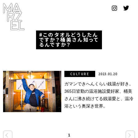
グラフィ
ックデザ
イナー
このタオルどうしたん
ですか？桶美さん知って
コンゴ
るんですか？
サブカ
ルチャ
ー
CULTURE
2023.01.20
ガマンできへんくらい銭湯が好き。
サプール
365日皆勤の温浴施設愛好家、桶美
スーツ
さんに沸き続けてる銭湯愛と、温冷
浴という奥深き世界。
ヴィンテ
ージ
写真
«
»
1