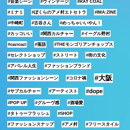
#音楽シーン
#ヴィンテージ
#RAY COAL
銭湯
#ミナミ
#ぼくらのアメ村エトセトラ
#IMA:ZINE
#中崎町
#古谷さん
#めっちゃいいやん！
#カッコいい
#関西カルチャー
#イーグル野村
#cazicazi
#落語
#THEモンゴリアンチョップス
#セレクトショップ
#ストリート
#街の文化
#アパレル人生
#ファッションブランド
#大阪
#関西ファッションシーン
#コロナ禍
#dope
#サブカルチャー
#アーティスト
#POP UP
#グルーヴ感
#酒場愛
#タトゥーフラッシュ
#SHOP
#ファッションスナップ
#アメ村
#フリースタイル