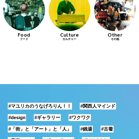
行動
をするよう
デザインを
する
Food
Culture
Other
フード
カルチャー
その他
筋トレ
分の絵で
ーツを作
る
色とりどり
街の文化
#マユリカのうなげろりん！！
#関西人マインド
鉄バファ
ーズのキ
#design
#ギャラリー
#ワクワク
ャップ
#「街」と「アート」と「人」
#銭湯
#古着
道頓堀