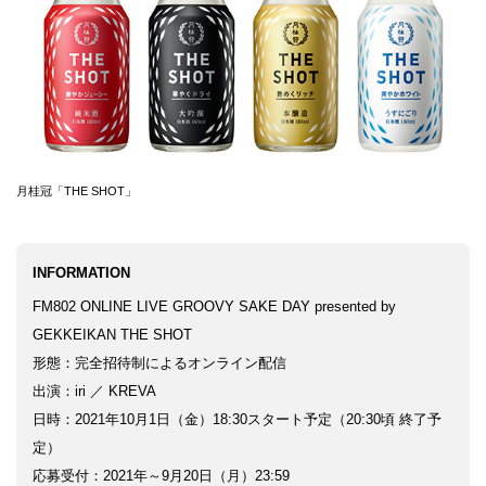
行動
をするよう
デザインを
する
筋トレ
月桂冠「THE SHOT」
分の絵で
ーツを作
る
INFORMATION
色とりどり
FM802 ONLINE LIVE GROOVY SAKE DAY presented by
街の文化
GEKKEIKAN THE SHOT
形態：完全招待制によるオンライン配信
鉄バファ
出演：iri ／ KREVA
ーズのキ
日時：2021年10月1日（金）18:30スタート予定（20:30頃 終了予
ャップ
定）
道頓堀
応募受付：2021年～9月20日（月）23:59