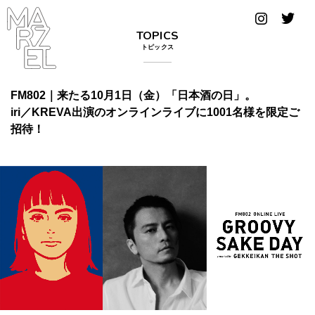
グラフィ
TOPICS
ックデザ
トピックス
イナー
コンゴ
FM802｜来たる10月1日（金）「日本酒の日」。
iri／KREVA出演のオンラインライブに1001名様を限定ご
サブカ
招待！
ルチャ
ー
サプール
スーツ
ヴィンテ
ージ
写真