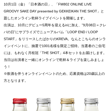
10月1日（金）「日本酒の日」、「FM802 ONLINE LIVE
点確認の
GROOVY SAKE DAY presented by GEKKEIKAN THE SHOT」と
旅
題したオンライン乾杯ライブイベントを開催します。
古着
出演は、10月にデビュー5周年を迎えるiriに加え、”9月08日＝クレ
バの日”にサプライズでニューアルバム「LOOP END / LOOP
着屋十四
START」をリリースしたばかりのKREVA。なんとこちらのオンラ
才
インイベントに、抽選で1001名様を限定ご招待。当選者のご自宅
には、もれなく月桂冠「THE SHOT」4本セットをお届けします。
を叶える
当日は出演者と一緒にオンラインで乾杯＆ライブを楽しみましょ
大阪
う！
※飲酒を伴うオンラインイベントのため、応募資格は20歳以上の
大阪の文
方となります。
化
告とは応援
すること
い立ったら