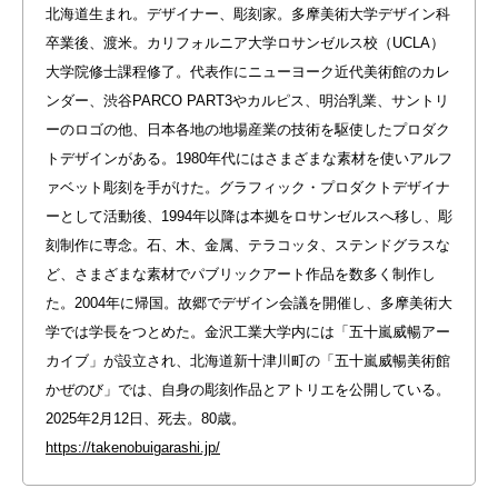
北海道生まれ。デザイナー、彫刻家。多摩美術大学デザイン科
卒業後、渡米。カリフォルニア大学ロサンゼルス校（UCLA）
大学院修士課程修了。代表作にニューヨーク近代美術館のカレ
ンダー、渋谷PARCO PART3やカルピス、明治乳業、サントリ
ーのロゴの他、日本各地の地場産業の技術を駆使したプロダク
トデザインがある。1980年代にはさまざまな素材を使いアルフ
ァベット彫刻を手がけた。グラフィック・プロダクトデザイナ
ーとして活動後、1994年以降は本拠をロサンゼルスへ移し、彫
刻制作に専念。石、木、金属、テラコッタ、ステンドグラスな
ど、さまざまな素材でパブリックアート作品を数多く制作し
た。2004年に帰国。故郷でデザイン会議を開催し、多摩美術大
学では学長をつとめた。金沢工業大学内には「五十嵐威暢アー
カイブ」が設立され、北海道新十津川町の「五十嵐威暢美術館
かぜのび」では、自身の彫刻作品とアトリエを公開している。
2025年2月12日、死去。80歳。
https://takenobuigarashi.jp/