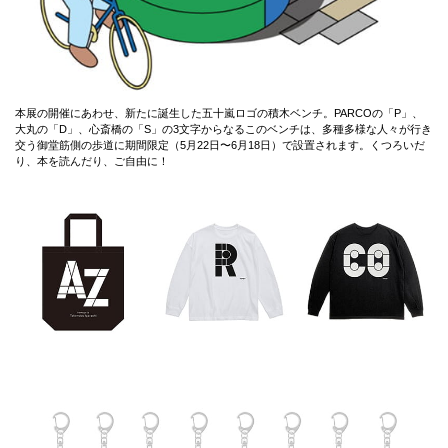
本展の開催にあわせ、新たに誕生した五十嵐ロゴの積木ベンチ。PARCOの「P」、
大丸の「D」、心斎橋の「S」の3文字からなるこのベンチは、多種多様な人々が行き
交う御堂筋側の歩道に期間限定（5月22日〜6月18日）で設置されます。くつろいだ
り、本を読んだり、ご自由に！