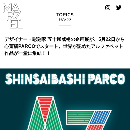
グラフィ
TOPICS
ックデザ
トピックス
イナー
コンゴ
デザイナー・彫刻家 五十嵐威暢の企画展が、5月22日から
心斎橋PARCOでスタート。世界が認めたアルファベット
サブカ
作品が一堂に集結！！
ルチャ
ー
サプール
スーツ
ヴィンテ
ージ
写真