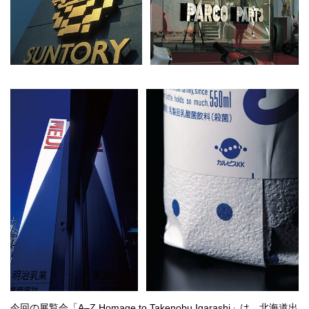
行動
をするよう
デザインを
する
筋トレ
分の絵で
ーツを作
る
色とりどり
街の文化
鉄バファ
ーズのキ
ャップ
道頓堀
今回の展覧会「A–Z Homage to Takenobu Igarashi」は、北海道出