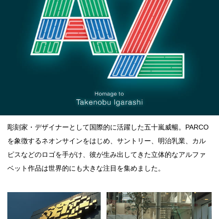
点確認の
旅
古着
着屋十四
才
を叶える
彫刻家・デザイナーとして国際的に活躍した五十嵐威暢。PARCO
大阪
を象徴するネオンサインをはじめ、サントリー、明治乳業、カル
ピスなどのロゴを手がけ、彼が生み出してきた立体的なアルファ
大阪の文
化
ベット作品は世界的にも大きな注目を集めました。
告とは応援
すること
い立ったら