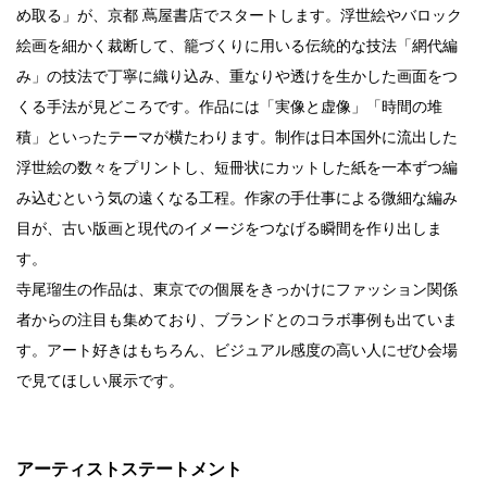
め取る」が、京都 蔦屋書店でスタートします。浮世絵やバロック
行動
絵画を細かく裁断して、籠づくりに用いる伝統的な技法「網代編
をするよう
み」の技法で丁寧に織り込み、重なりや透けを生かした画面をつ
デザインを
する
くる手法が見どころです。作品には「実像と虚像」「時間の堆
積」といったテーマが横たわります。制作は日本国外に流出した
筋トレ
浮世絵の数々をプリントし、短冊状にカットした紙を一本ずつ編
分の絵で
み込むという気の遠くなる工程。作家の手仕事による微細な編み
ーツを作
目が、古い版画と現代のイメージをつなげる瞬間を作り出しま
る
す。
色とりどり
寺尾瑠生の作品は、東京での個展をきっかけにファッション関係
者からの注目も集めており、ブランドとのコラボ事例も出ていま
街の文化
す。アート好きはもちろん、ビジュアル感度の高い人にぜひ会場
で見てほしい展示です。
鉄バファ
ーズのキ
ャップ
アーティストステートメント
道頓堀