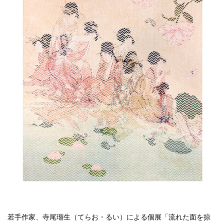
点確認の
旅
古着
着屋十四
才
を叶える
大阪
大阪の文
化
告とは応援
すること
若手作家、寺尾瑠生（てらお・るい）による個展「流れた面を掠
い立ったら