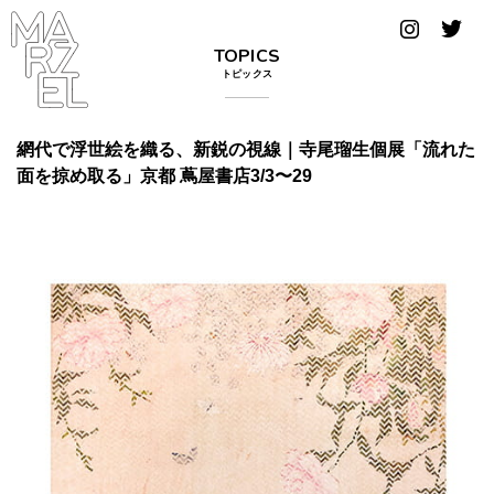
グラフィ
TOPICS
ックデザ
トピックス
イナー
コンゴ
網代で浮世絵を織る、新鋭の視線｜寺尾瑠生個展「流れた
面を掠め取る」京都 蔦屋書店3/3〜29
サブカ
ルチャ
ー
サプール
スーツ
ヴィンテ
ージ
写真