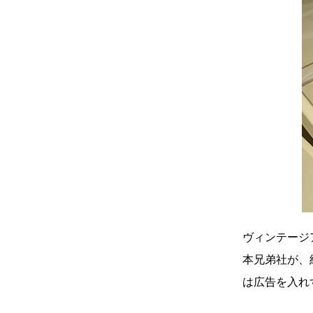
真
点確認の
着
着屋十四
を叶える
大阪
阪の文
ヴィンテージア
本兄弟社が、
は広告を入れ
告とは応援
ること