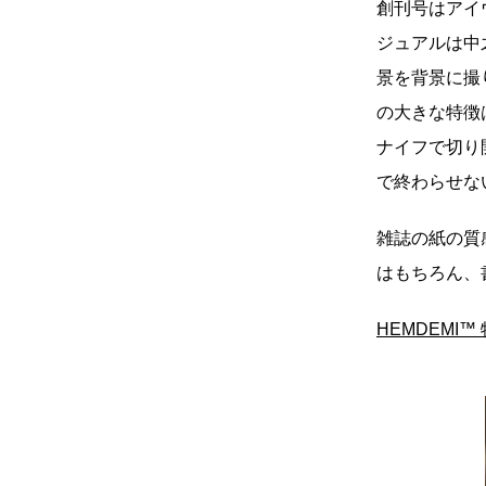
創刊号はアイ
い立ったら
動
ジュアルは中
景を背景に撮
をするよう
デザインを
の大きな特徴
る
ナイフで切り
トレ
で終わらせな
分の絵で
ーツを作
雑誌の紙の質
はもちろん、
とりどり
HEMDEMI™
の文化
鉄バファ
ーズのキ
ップ