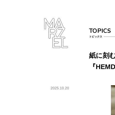
ター
ラフィ
クデザ
ナー
TOPICS
ンゴ
トピックス
サブカ
紙に刻む
ルチャ
ー
『HEM
プール
ーツ
2025.10.20
ィンテ
ジ