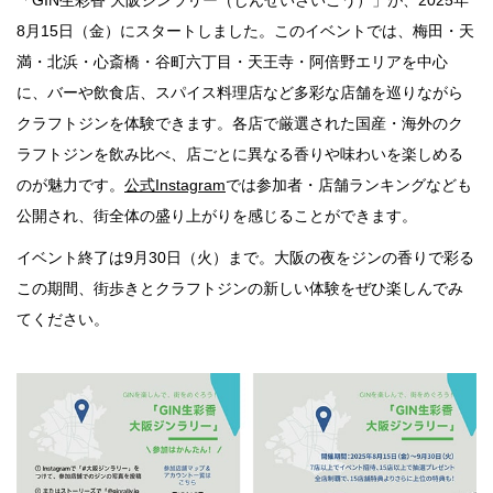
「GIN生彩香 大阪ジンラリー（じんせいさいこう）」が、2025年
行動
8月15日（金）にスタートしました。このイベントでは、梅田・天
満・北浜・心斎橋・谷町六丁目・天王寺・阿倍野エリアを中心
をするよう
デザインを
に、バーや飲食店、スパイス料理店など多彩な店舗を巡りながら
する
クラフトジンを体験できます。各店で厳選された国産・海外のク
筋トレ
ラフトジンを飲み比べ、店ごとに異なる香りや味わいを楽しめる
のが魅力です。
公式Instagram
では参加者・店舗ランキングなども
分の絵で
公開され、街全体の盛り上がりを感じることができます。
ーツを作
る
イベント終了は9月30日（火）まで。大阪の夜をジンの香りで彩る
色とりどり
この期間、街歩きとクラフトジンの新しい体験をぜひ楽しんでみ
てください。
街の文化
鉄バファ
ーズのキ
ャップ
道頓堀