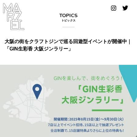
グラフィ
TOPICS
ックデザ
トピックス
イナー
コンゴ
大阪の街をクラフトジンで巡る回遊型イベントが開催中｜
「GIN生彩香 大阪ジンラリー」
サブカ
ルチャ
ー
サプール
スーツ
ヴィンテ
ージ
写真