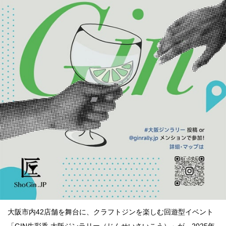
点確認の
旅
古着
着屋十四
才
を叶える
大阪
大阪の文
化
告とは応援
すること
大阪市内42店舗を舞台に、クラフトジンを楽しむ回遊型イベント
い立ったら