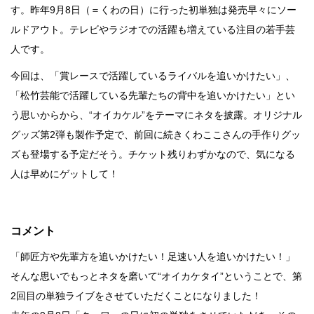
す。昨年9月8日（＝くわの日）に行った初単独は発売早々にソー
行動
ルドアウト。テレビやラジオでの活躍も増えている注目の若手芸
をするよう
人です。
デザインを
する
今回は、「賞レースで活躍しているライバルを追いかけたい」、
筋トレ
「松竹芸能で活躍している先輩たちの背中を追いかけたい」とい
う思いからから、“オイカケル”をテーマにネタを披露。オリジナル
分の絵で
グッズ第2弾も製作予定で、前回に続きくわここさんの手作りグッ
ーツを作
る
ズも登場する予定だそう。チケット残りわずかなので、気になる
人は早めにゲットして！
色とりどり
街の文化
コメント
鉄バファ
「師匠方や先輩方を追いかけたい！足速い人を追いかけたい！」
ーズのキ
ャップ
そんな思いでもっとネタを磨いて“オイカケタイ”ということで、第
2回目の単独ライブをさせていただくことになりました！
道頓堀