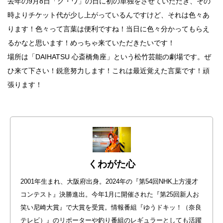
去年の9月8日「ク・ワ」の日に初の単独をさせていただき、その
時よりチケット代が少し上がっているんですけど、それは色々あ
銭湯
ります！色々って言葉は便利ですね！当日に色々分かってもらえ
るかなと思います！めっちゃ来ていただきたいです！
場所は「DAIHATSU 心斎橋角座」という松竹芸能の劇場です。ぜ
ひ来て下さい！鋭意努力します！これは最近覚えた言葉です！頑
張ります！
くわがた心
2001年生まれ、大阪府出身。2024年の『第54回NHK上方漫才
コンテスト』決勝進出。今年1月に開催された『第25回新人お
笑い尼崎大賞』で大賞を受賞。情報番組『ゆうドキッ！（奈良
テレビ）』のリポーターや釣り番組のレギュラーとしても活躍