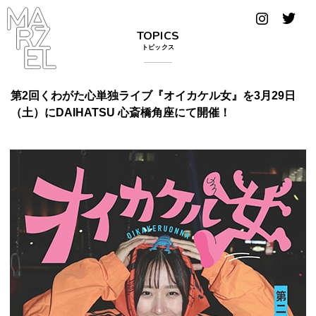
グラフィ
TOPICS
ックデザ
トピックス
イナー
コンゴ
第2回くわがた心単独ライブ『オイカケル女』を3月29日
（土）にDAIHATSU 心斎橋角座にて開催！
サブカ
ルチャ
ー
サプール
スーツ
ヴィンテ
ージ
写真