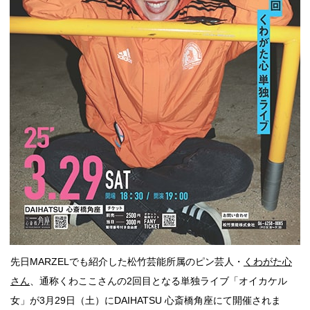
点確認の
旅
古着
着屋十四
才
を叶える
大阪
大阪の文
化
先日MARZELでも紹介した松竹芸能所属のピン芸人・
くわがた心
告とは応援
すること
さん
、通称くわここさんの2回目となる単独ライブ「オイカケル
女」が3月29日（土）にDAIHATSU 心斎橋角座にて開催されま
い立ったら