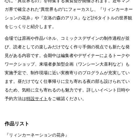
心に「異世界もの」を特集する展覧会が開催されます。近年マン
行動
ガ界で確立された“異世界もの”にフォーカスし、『リィンカーネー
をするよう
ションの花弁』や『京洛の森のアリス』など計6タイトルの世界観
デザインを
をじっくりと紹介します。
する
会場では原画や作品パネル、コミックスデザインの制作過程が並
筋トレ
び、読者としての楽しみだけでなく作り手側の視点でも新たな発
分の絵で
見がある内容です。会期中は編集者やデザイナーによるトークや
ーツを作
ワークショップ、来場者参加型企画（ワンシーン大喜利など）も
る
実施予定で、制作現場に近い実務寄りのプログラムが充実してい
色とりどり
ます。昼だけでなく仕事帰りに立ち寄れる夜の部も設けられてい
るため、気軽に立ち寄れるのも魅力です。詳しいイベント日時や
街の文化
予約方法は
特設サイト
をご確認ください。
鉄バファ
ーズのキ
ャップ
作品リスト
道頓堀
『リィンカーネーションの花弁』