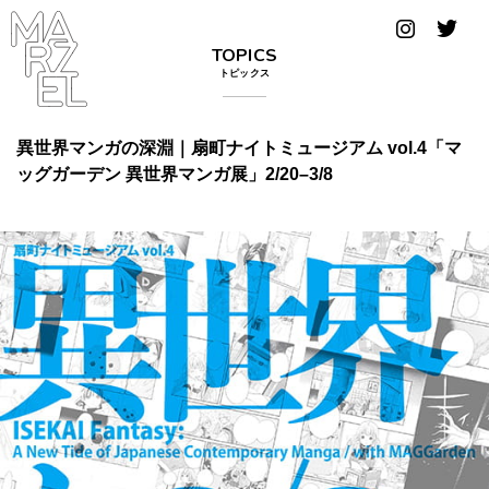
グラフィ
TOPICS
ックデザ
トピックス
イナー
コンゴ
異世界マンガの深淵｜扇町ナイトミュージアム vol.4「マ
ッグガーデン 異世界マンガ展」2/20–3/8
サブカ
ルチャ
ー
サプール
スーツ
ヴィンテ
ージ
写真