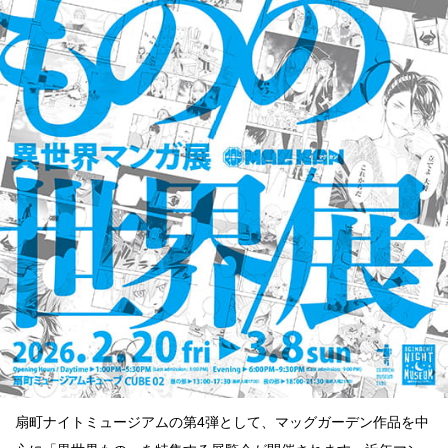
点確認の
旅
古着
着屋十四
才
を叶える
大阪
大阪の文
化
告とは応援
すること
扇町ナイトミュージアムの第4弾として、マッグガーデン作品を中
い立ったら