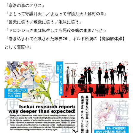
『京洛の森のアリス』
銭湯
『まもって守護月天！／まもって守護月天！解封の章』
『曇天に笑う／煉獄に笑う／泡沫に笑う』
『ドロンジョさまは転生しても悪役令嬢のままだった』
『巻き込まれて召喚された限界OL、ギルド所属の【魔物解体嬢】
として奮闘中』