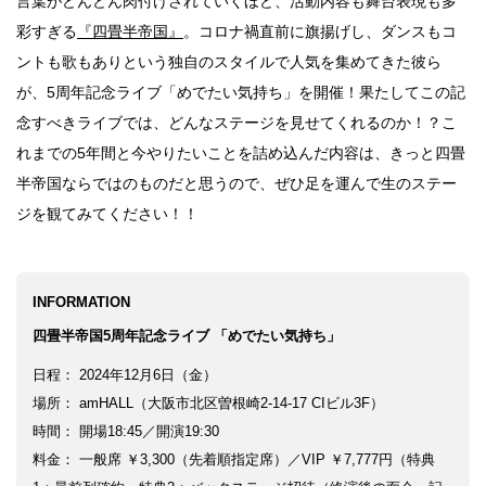
言葉がどんどん肉付けされていくほど、活動内容も舞台表現も多
行動
彩すぎる
『四畳半帝国』
。コロナ禍直前に旗揚げし、ダンスもコ
ントも歌もありという独自のスタイルで人気を集めてきた彼ら
をするよう
デザインを
が、5周年記念ライブ「めでたい気持ち」を開催！果たしてこの記
する
念すべきライブでは、どんなステージを見せてくれるのか！？こ
筋トレ
れまでの5年間と今やりたいことを詰め込んだ内容は、きっと四畳
半帝国ならではのものだと思うので、ぜひ足を運んで生のステー
分の絵で
ーツを作
ジを観てみてください！！
る
色とりどり
INFORMATION
街の文化
四畳半帝国5周年記念ライブ 「めでたい気持ち」
日程： 2024年12月6日（金）
鉄バファ
ーズのキ
場所： amHALL（大阪市北区曽根崎2-14-17 CIビル3F）
ャップ
時間： 開場18:45／開演19:30
料金： 一般席 ￥3,300（先着順指定席）／VIP ￥7,777円（特典
道頓堀