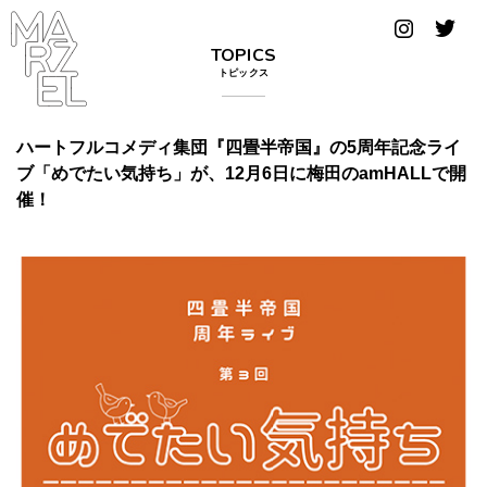
グラフィ
TOPICS
ックデザ
トピックス
イナー
コンゴ
ハートフルコメディ集団『四畳半帝国』の5周年記念ライ
ブ「めでたい気持ち」が、12月6日に梅田のamHALLで開
サブカ
催！
ルチャ
ー
サプール
スーツ
ヴィンテ
ージ
写真