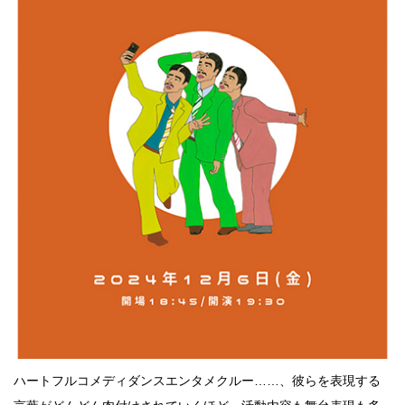
点確認の
旅
古着
着屋十四
才
を叶える
大阪
大阪の文
化
告とは応援
すること
ハートフルコメディダンスエンタメクルー……、彼らを表現する
い立ったら