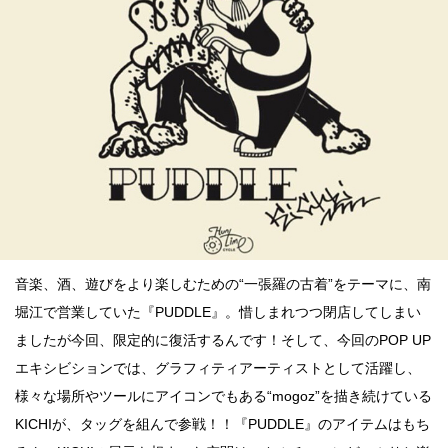
点確認の
旅
古着
着屋十四
才
を叶える
大阪
音楽、酒、遊びをより楽しむための“一張羅の古着”をテーマに、南
堀江で営業していた『PUDDLE』。惜しまれつつ閉店してしまい
大阪の文
ましたが今回、限定的に復活するんです！そして、今回のPOP UP
化
エキシビションでは、グラフィティアーティストとして活躍し、
告とは応援
様々な場所やツールにアイコンでもある“mogoz”を描き続けている
すること
KICHIが、タッグを組んで参戦！！『PUDDLE』のアイテムはもち
い立ったら