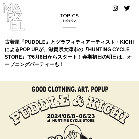
グラフィ
TOPICS
ックデザ
トピックス
イナー
コンゴ
古着屋『PUDDLE』とグラフィティアーティスト・KICHI
によるPOP UPが、滋賀県大津市の『HUNTING CYCLE
サブカ
STORE』で6月8日からスタート！会期初日の明日は、オ
ルチャ
ープニングパーティーも！
ー
サプール
スーツ
ヴィンテ
ージ
写真