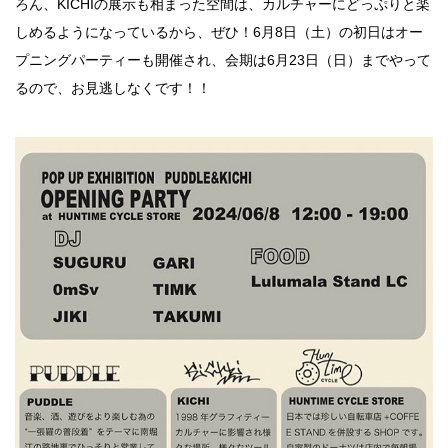
ろん、KICHIの展示も相まった空間は、カルチャーにどっぷりと楽
行動
しめるようになっているから、ぜひ！6月8日（土）の初日はオー
をするよう
プニングパーティーも開催され、会期は6月23日（日）までやって
デザインを
るので、お見逃しなくです！！
する
筋トレ
分の絵で
ーツを作
る
色とりどり
街の文化
鉄バファ
ーズのキ
ャップ
道頓堀