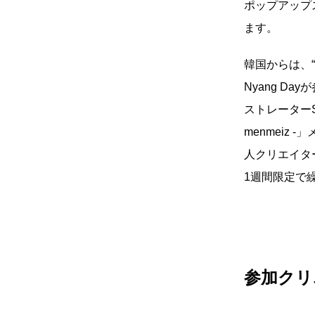
ポップアップ
い立ったら
動
ます。
をするよう
デザインを
韓国からは、“
る
Nyang D
トレ
ストレーターS
menmeiz
分の絵で
ーツを作
人クリエイタ
1週間限定で
とりどり
の文化
鉄バファ
ーズのキ
参加クリ
ップ