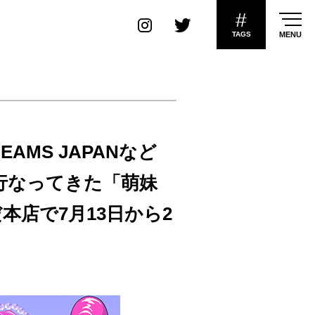
#
TAGS
MENU
MS JAPANなど
行なってきた「萌妹
だ本店で7月13日から2