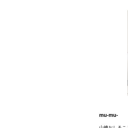
mu-mu-
山﨑おしるこ