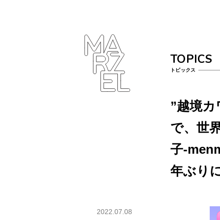
ター
ラフィ
クデザ
ナー
TOPICS
ンゴ
トピックス
サブカ
”越境カ
ルチャ
ー
で、世
プール
子-me
ーツ
年ぶり
ィンテ
ジ
2022.07.08