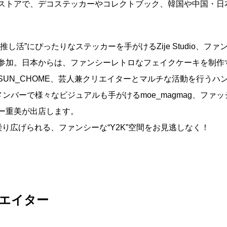
ストアで、デコステッカーやコレクトブック、韓国や中国・日
推し活”にぴったりなステッカーを手がけるZije Studio、ファ
ayが参加。日本からは、ファンシーレトロなフェイクケーキを制作す
UN_CHOME、芸人兼クリエイターとマルチな活動を行うハンド
 -」メンバーで様々なビジュアルも手がけるmoe_magmag、
ー重美が出店します。
繰り広げられる、ファンシーな“Y2K”空間をお見逃しなく！
エイター