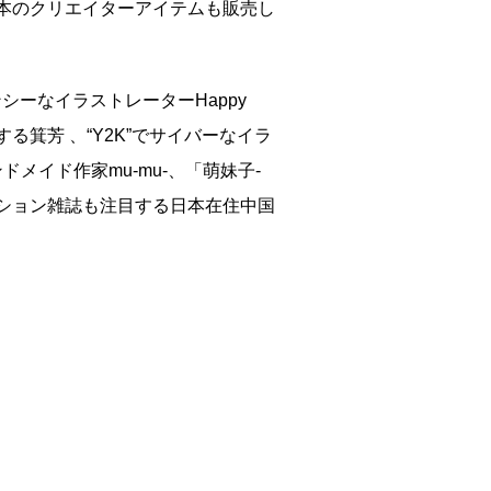
本のクリエイターアイテムも販売し
ンシーなイラストレーターHappy
る箕芳 、“Y2K”でサイバーなイラ
メイド作家mu-mu-、「萌妹子-
ファッション雑誌も注目する日本在住中国