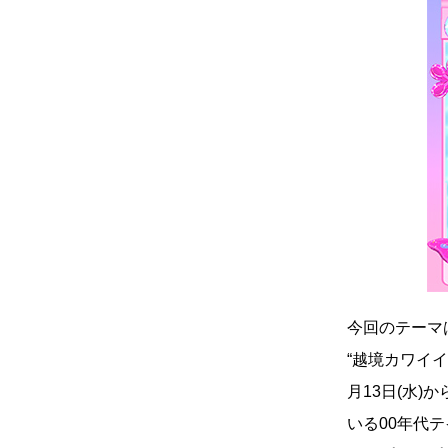
真
点確認の
着
着屋十四
を叶える
大阪
今回のテーマは「
阪の文
“越境カワイイ
月13日(水)か
告とは応援
ること
いる00年代