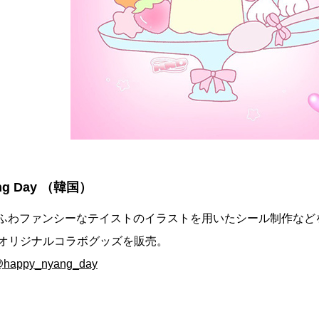
ang Day （韓国）
ふわファンシーなテイストのイラストを用いたシール制作など
とのオリジナルコラボグッズを販売。
happy_nyang_day