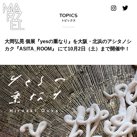
グラフィ
TOPICS
ックデザ
トピックス
イナー
コンゴ
大岡弘晃 個展『yesの重なり』を大阪・北浜のアシタノシ
カク『ASITA_ROOM』 にて10月2日（土）まで開催中！
サブカ
ルチャ
ー
サプール
スーツ
ヴィンテ
ージ
写真