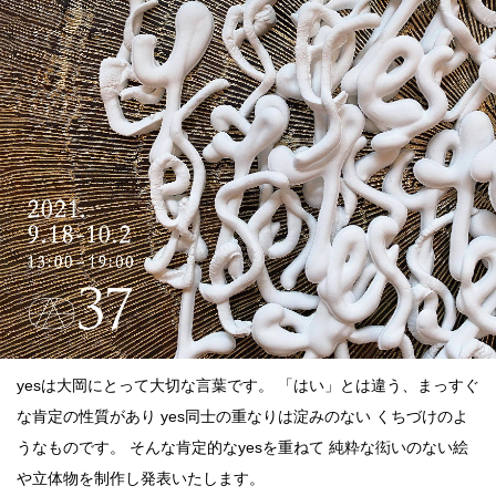
点確認の
旅
古着
着屋十四
才
を叶える
大阪
大阪の文
化
yesは大岡にとって大切な言葉です。 「はい」とは違う、まっすぐ
な肯定の性質があり yes同士の重なりは淀みのない くちづけのよ
告とは応援
うなものです。 そんな肯定的なyesを重ねて 純粋な衒いのない絵
すること
や立体物を制作し発表いたします。
い立ったら