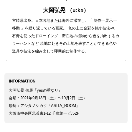
大岡弘晃 （uːkə）
銭湯
宮崎県出身。日本各地または海外に滞在し、「 制作―展示―
移動 」を繰り返している画家。 色の上に金彩を施す技法や、
石膏を使ったドローイング、滞在地の植物から色を抽出するカ
ラーハントなど 現地に赴きその土地を表すことができる色や
道具や技法を編み出して即興的に制作する。
INFORMATION
大岡弘晃 個展『yesの重なり』
会期：2021年9月18日（土）〜10月2日（土）
場所：アシタノシカク『ASITA_ROOM』
大阪市中央区北浜東1-12 千歳第一ビル2F