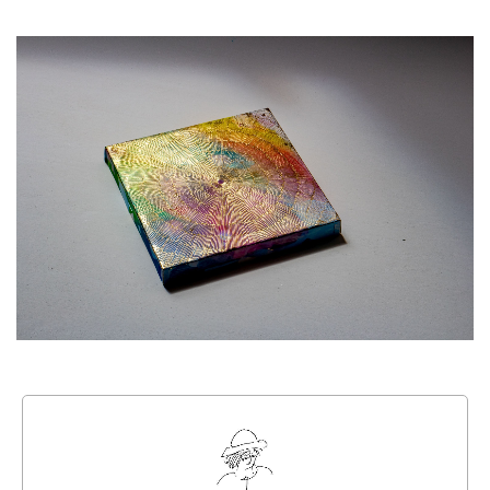
行動
をするよう
デザインを
する
筋トレ
分の絵で
ーツを作
る
色とりどり
街の文化
鉄バファ
ーズのキ
ャップ
道頓堀