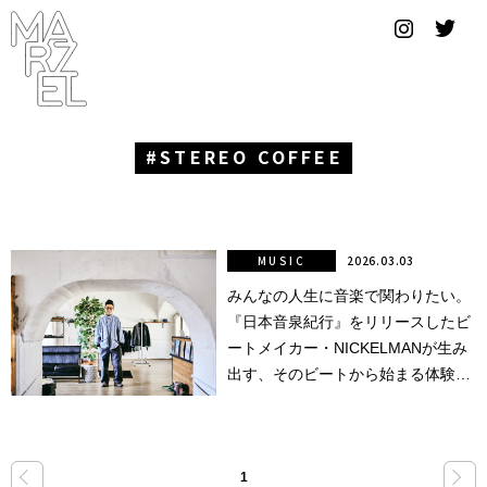
グラフィ
ックデザ
イナー
コンゴ
STEREO COFFEE
サブカ
ルチャ
ー
MUSIC
2026.03.03
みんなの人生に音楽で関わりたい。
サプール
『日本音泉紀行』をリリースしたビ
スーツ
ートメイカー・NICKELMANが生み
出す、そのビートから始まる体験と
ヴィンテ
世界。
ージ
写真
«
»
1