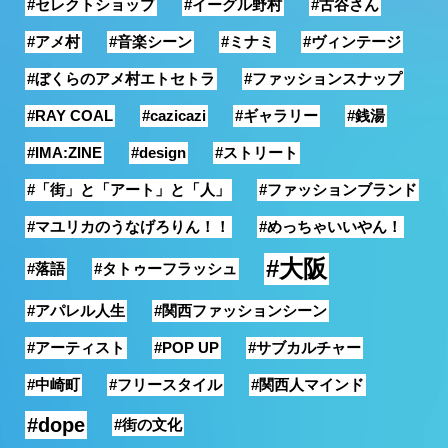
#セレクトショップ
#イーグル野村
#古谷さん
銭湯
#アメ村
#音楽シーン
#ミナミ
#ヴィンテージ
#ぼくらのアメ村エトセトラ
#ファッションスナップ
#RAY COAL
#cazicazi
#ギャラリー
#銭湯
#IMA:ZINE
#design
#ストリート
#「街」と「アート」と「人」
#ファッションブランド
#マユリカのうなげろりん！！
#めっちゃいいやん！
#大阪
#落語
#タトゥーフラッシュ
#アパレル人生
#関西ファッションシーン
#アーティスト
#POP UP
#サブカルチャー
#中崎町
#フリースタイル
#関西人マインド
#dope
#街の文化