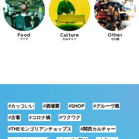
行動
をするよう
デザインを
する
Food
Culture
Other
フード
カルチャー
その他
筋トレ
分の絵で
ーツを作
る
色とりどり
街の文化
#カッコいい
#酒場愛
#SHOP
#グルーヴ感
鉄バファ
ーズのキ
#古着
#コロナ禍
#ワクワク
ャップ
#THEモンゴリアンチョップス
#関西カルチャー
道頓堀