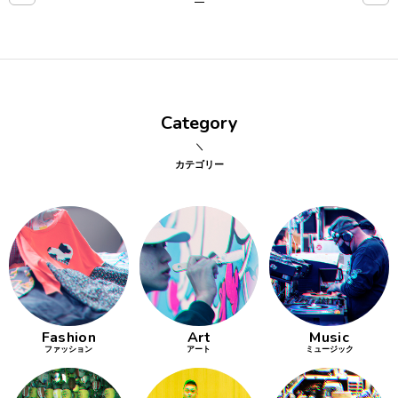
点確認の
旅
古着
Category
着屋十四
才
カテゴリー
を叶える
大阪
大阪の文
化
Fashion
Art
Music
告とは応援
ファッション
アート
ミュージック
すること
い立ったら