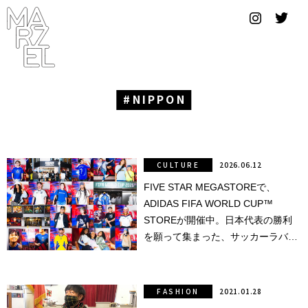
グラフィ
ックデザ
イナー
コンゴ
NIPPON
サブカ
ルチャ
ー
CULTURE
2026.06.12
FIVE STAR MEGASTOREで、
サプール
ADIDAS FIFA WORLD CUP™
スーツ
STOREが開催中。日本代表の勝利
を願って集まった、サッカーラバー
ヴィンテ
ズたちによる最高の景色。
ージ
FASHION
2021.01.28
写真