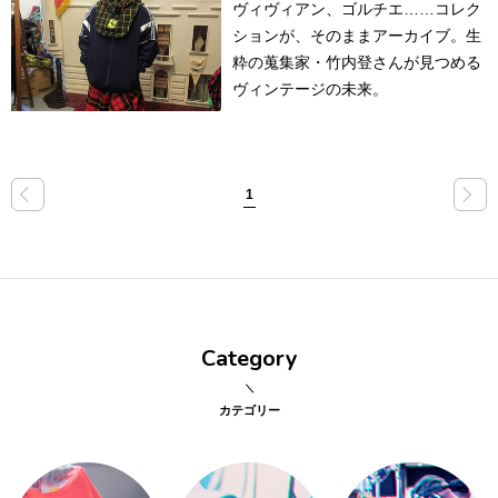
ヴィヴィアン、ゴルチエ……コレク
ションが、そのままアーカイブ。生
点確認の
旅
粋の蒐集家・竹内登さんが見つめる
ヴィンテージの未来。
古着
着屋十四
才
«
»
1
を叶える
大阪
Category
大阪の文
化
カテゴリー
告とは応援
すること
い立ったら