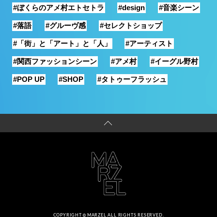
#ぼくらのアメ村エトセトラ
#design
#音楽シーン
#落語
#グルーヴ感
#セレクトショップ
#「街」と「アート」と「人」
#アーティスト
#関西ファッションシーン
#アメ村
#イーグル野村
#POP UP
#SHOP
#タトゥーフラッシュ
COPYRIGHT
MARZEL ALL RIGHTS RESERVED.