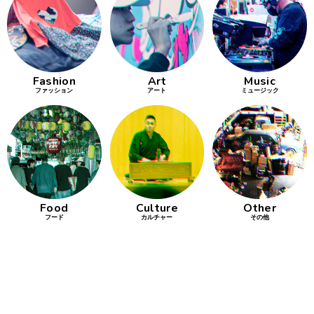
行動
をするよう
デザインを
する
Fashion
Art
Music
ファッション
アート
ミュージック
筋トレ
分の絵で
ーツを作
る
色とりどり
Food
Culture
Other
街の文化
フード
カルチャー
その他
鉄バファ
ーズのキ
ャップ
道頓堀