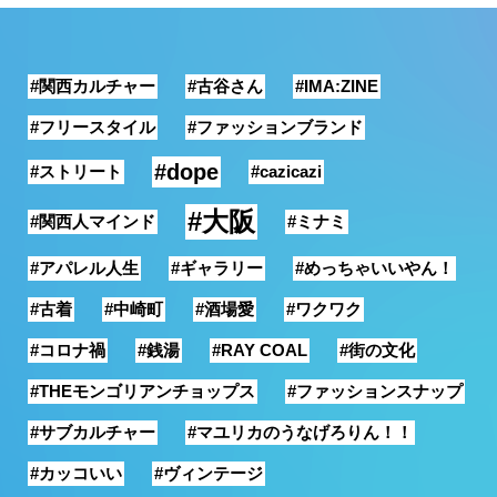
銭湯
#関西カルチャー
#古谷さん
#IMA:ZINE
#フリースタイル
#ファッションブランド
#dope
#ストリート
#cazicazi
#大阪
#関西人マインド
#ミナミ
#アパレル人生
#ギャラリー
#めっちゃいいやん！
#古着
#中崎町
#酒場愛
#ワクワク
#コロナ禍
#銭湯
#RAY COAL
#街の文化
#THEモンゴリアンチョップス
#ファッションスナップ
#サブカルチャー
#マユリカのうなげろりん！！
#カッコいい
#ヴィンテージ