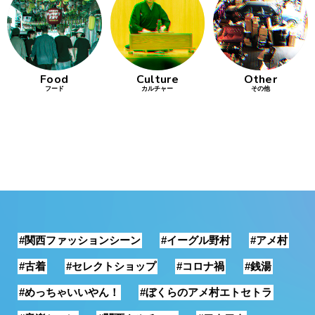
行動
をするよう
デザインを
する
Food
Culture
Other
フード
カルチャー
その他
筋トレ
分の絵で
ーツを作
る
色とりどり
街の文化
#関西ファッションシーン
#イーグル野村
#アメ村
鉄バファ
ーズのキ
#古着
#セレクトショップ
#コロナ禍
#銭湯
ャップ
#めっちゃいいやん！
#ぼくらのアメ村エトセトラ
道頓堀