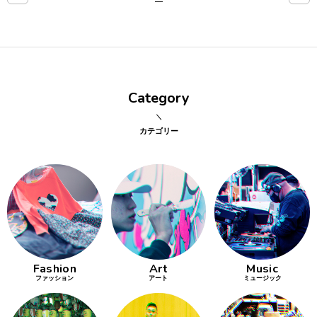
点確認の
旅
古着
Category
着屋十四
才
カテゴリー
を叶える
大阪
大阪の文
化
Fashion
Art
Music
告とは応援
ファッション
アート
ミュージック
すること
い立ったら