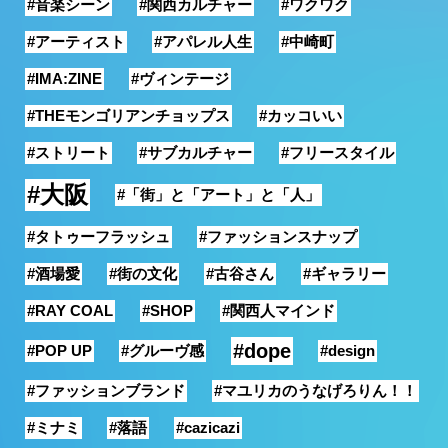
#音楽シーン
#関西カルチャー
#ワクワク
銭湯
#アーティスト
#アパレル人生
#中崎町
#IMA:ZINE
#ヴィンテージ
#THEモンゴリアンチョップス
#カッコいい
#ストリート
#サブカルチャー
#フリースタイル
#大阪
#「街」と「アート」と「人」
#タトゥーフラッシュ
#ファッションスナップ
#酒場愛
#街の文化
#古谷さん
#ギャラリー
#RAY COAL
#SHOP
#関西人マインド
#dope
#POP UP
#グルーヴ感
#design
#ファッションブランド
#マユリカのうなげろりん！！
#ミナミ
#落語
#cazicazi