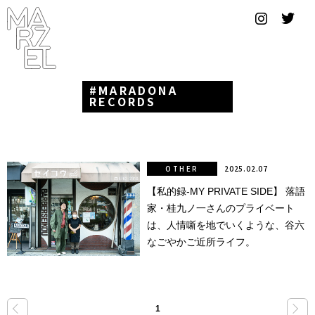
グラフィ
ックデザ
イナー
MARADONA
コンゴ
RECORDS
サブカ
ルチャ
ー
OTHER
2025.02.07
【私的録-MY PRIVATE SIDE】 落語
サプール
家・桂九ノ一さんのプライベート
スーツ
は、人情噺を地でいくような、谷六
なごやかご近所ライフ。
ヴィンテ
ージ
写真
«
»
1