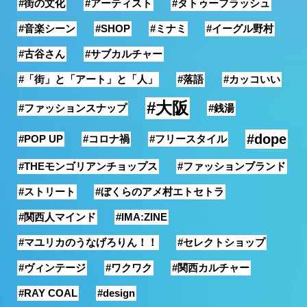
#街の文化
#アーティスト
#タトゥーフラッシュ
銭湯
#音楽シーン
#SHOP
#ミナミ
#イーグル野村
#古谷さん
#サブカルチャー
#「街」と「アート」と「人」
#落語
#カッコいい
#大阪
#ファッションスナップ
#銭湯
#dope
#POP UP
#コロナ禍
#フリースタイル
#THEモンゴリアンチョップス
#ファッションブランド
#ストリート
#ぼくらのアメ村エトセトラ
#関西人マインド
#IMA:ZINE
#マユリカのうなげろりん！！
#セレクトショップ
#ヴィンテージ
#ワクワク
#関西カルチャー
#RAY COAL
#design