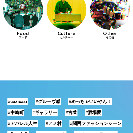
行動
をするよう
デザインを
する
Food
Culture
Other
フード
カルチャー
その他
筋トレ
分の絵で
ーツを作
る
色とりどり
街の文化
#cazicazi
#グルーヴ感
#めっちゃいいやん！
鉄バファ
ーズのキ
#中崎町
#ギャラリー
#古着
#酒場愛
ャップ
#アパレル人生
#アメ村
#関西ファッションシーン
道頓堀