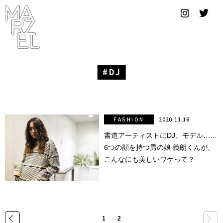
グラフィ
ックデザ
イナー
コンゴ
DJ
サブカ
ルチャ
ー
FASHION
2020.11.16
書道アーティストにDJ、モデル……
サプール
6つの顔を持つ男の娘 義朗くんが、
スーツ
こんなにも美しいワケって？
ヴィンテ
ージ
写真
»
1
2
«