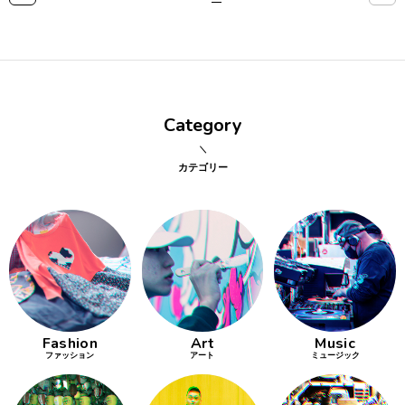
点確認の
旅
古着
Category
着屋十四
才
カテゴリー
を叶える
大阪
大阪の文
化
Fashion
Art
Music
告とは応援
ファッション
アート
ミュージック
すること
い立ったら