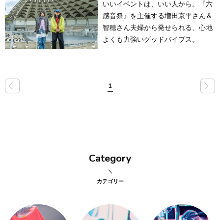
いいイベントは、いい人から。『六
感音祭』を主催する増田京平さん＆
点確認の
旅
智穂さん夫婦から発せられる、心地
よくも力強いグッドバイブス。
古着
着屋十四
才
«
»
1
を叶える
大阪
Category
大阪の文
化
カテゴリー
告とは応援
すること
い立ったら