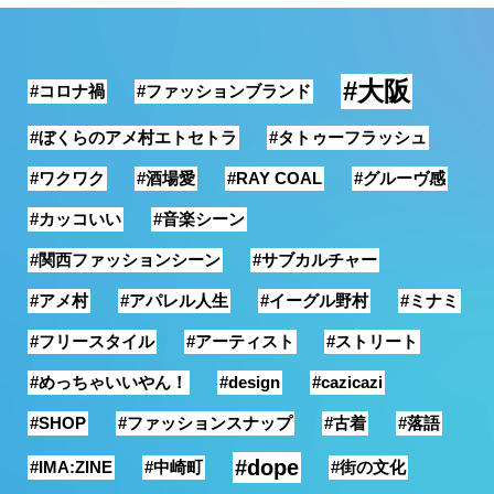
銭湯
#大阪
#コロナ禍
#ファッションブランド
#ぼくらのアメ村エトセトラ
#タトゥーフラッシュ
#ワクワク
#酒場愛
#RAY COAL
#グルーヴ感
#カッコいい
#音楽シーン
#関西ファッションシーン
#サブカルチャー
#アメ村
#アパレル人生
#イーグル野村
#ミナミ
#フリースタイル
#アーティスト
#ストリート
#めっちゃいいやん！
#design
#cazicazi
#SHOP
#ファッションスナップ
#古着
#落語
#dope
#IMA:ZINE
#中崎町
#街の文化