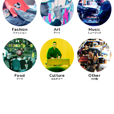
行動
をするよう
デザインを
する
Fashion
Art
Music
ファッション
アート
ミュージック
筋トレ
分の絵で
ーツを作
る
色とりどり
Food
Culture
Other
街の文化
フード
カルチャー
その他
鉄バファ
ーズのキ
ャップ
道頓堀