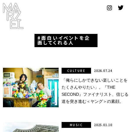
グラフィ
ックデザ
イナー
面白いイベントを企
コンゴ
画してくれる人
サブカ
ルチャ
ー
CULTURE
2026.07.24
「俺らにしかできない楽しいことを
サプール
たくさんやりたい」。『THE
スーツ
SECOND』ファイナリスト、信じる
道を突き進む＜ヤング＞の素顔。
ヴィンテ
ージ
MUSIC
2025.01.10
写真