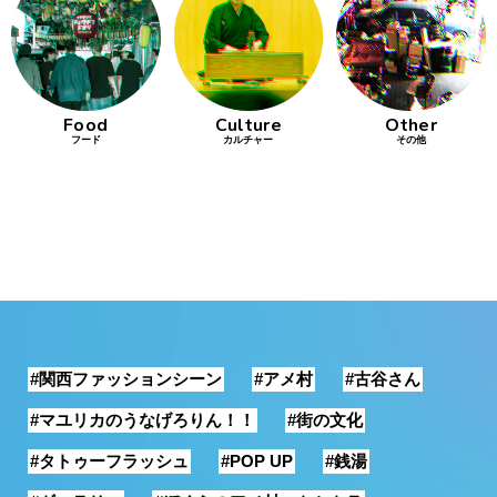
行動
をするよう
デザインを
する
Food
Culture
Other
フード
カルチャー
その他
筋トレ
分の絵で
ーツを作
る
色とりどり
街の文化
#関西ファッションシーン
#アメ村
#古谷さん
鉄バファ
ーズのキ
#マユリカのうなげろりん！！
#街の文化
ャップ
#タトゥーフラッシュ
#POP UP
#銭湯
道頓堀