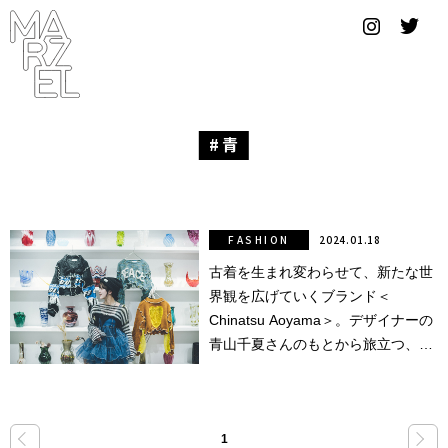
グラフィ
ックデザ
イナー
コンゴ
青
サブカ
ルチャ
ー
FASHION
2024.01.18
古着を生まれ変わらせて、新たな世
サプール
界観を広げていくブランド＜
スーツ
Chinatsu Aoyama＞。デザイナーの
青山千夏さんのもとから旅立つ、1
ヴィンテ
点ものたちが見せてくれる景色と
ージ
は。
写真
«
»
1