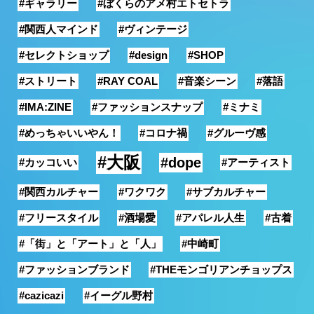
#ギャラリー
#ぼくらのアメ村エトセトラ
銭湯
#関西人マインド
#ヴィンテージ
#セレクトショップ
#design
#SHOP
#ストリート
#RAY COAL
#音楽シーン
#落語
#IMA:ZINE
#ファッションスナップ
#ミナミ
#めっちゃいいやん！
#コロナ禍
#グルーヴ感
#大阪
#dope
#カッコいい
#アーティスト
#関西カルチャー
#ワクワク
#サブカルチャー
#フリースタイル
#酒場愛
#アパレル人生
#古着
#「街」と「アート」と「人」
#中崎町
#ファッションブランド
#THEモンゴリアンチョップス
#cazicazi
#イーグル野村