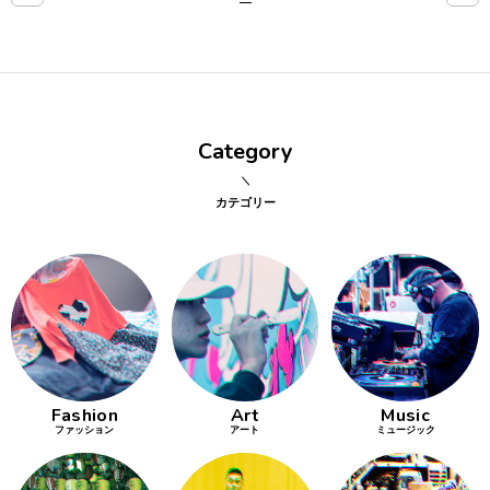
点確認の
旅
古着
Category
着屋十四
才
カテゴリー
を叶える
大阪
大阪の文
化
Fashion
Art
Music
告とは応援
ファッション
アート
ミュージック
すること
い立ったら