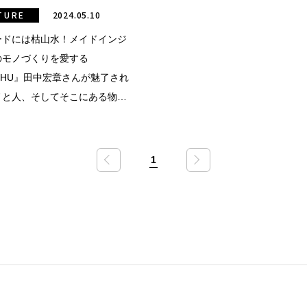
TURE
2024.05.10
ードには枯山水！メイドインジ
のモノづくりを愛する
CHU』田中宏章さんが魅了され
ノと人、そしてそこにある物
1
«
»