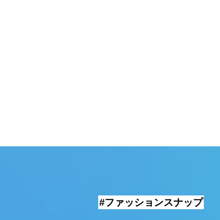
頓堀
湯
#ファッションスナップ