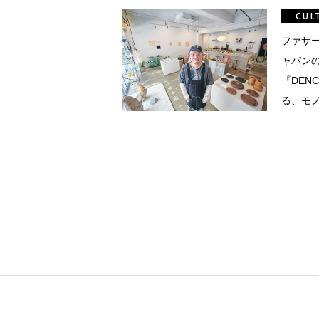
真
CUL
点確認の
ファサ
ャパン
『DEN
着
る、モ
着屋十四
語。
を叶える
大阪
阪の文
告とは応援
ること