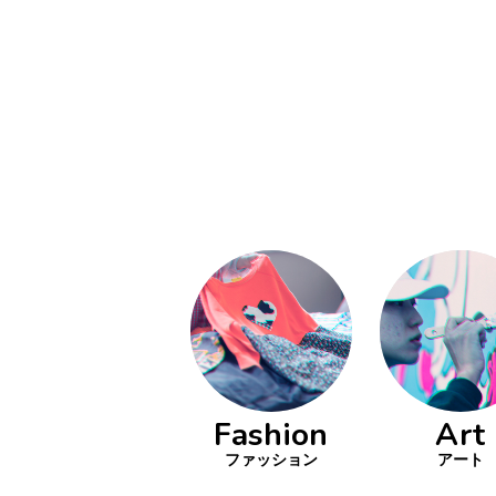
い立ったら
動
をするよう
デザインを
る
トレ
分の絵で
ーツを作
とりどり
の文化
鉄バファ
Fashion
Art
ーズのキ
ップ
ファッション
アート