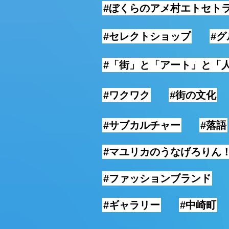
#ぼくらのアメ村エトセト
#セレクトショップ
#
#「街」と「アート」と「
#ワクワク
#街の文化
#サブカルチャー
#落語
#マユリカのうなげろりん
#ファッションブランド
#ギャラリー
#中崎町