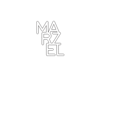
ター
ラフィ
クデザ
ナー
ンゴ
サブカ
ルチャ
ー
プール
ーツ
ィンテ
ジ