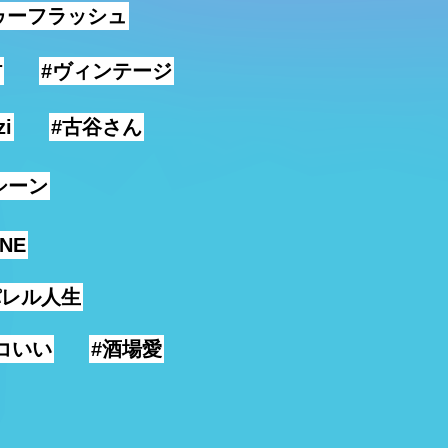
ゥーフラッシュ
村
#ヴィンテージ
zi
#古谷さん
シーン
INE
パレル人生
コいい
#酒場愛