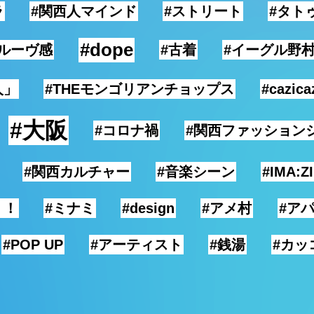
ラ
#関西人マインド
#ストリート
#タト
#dope
グルーヴ感
#古着
#イーグル野
人」
#THEモンゴリアンチョップス
#cazica
#大阪
#コロナ禍
#関西ファッション
#関西カルチャー
#音楽シーン
#IMA:Z
！！
#ミナミ
#design
#アメ村
#ア
#POP UP
#アーティスト
#銭湯
#カッ