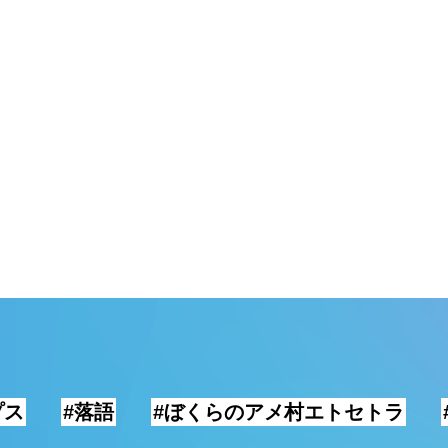
プス
#落語
#ぼくらのアメ村エトセトラ