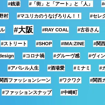
#銭湯
#「街」と「アート」と「人」
#
野村
#マユリカのうなげろりん！！
#セレ
#大阪
イル
#RAY COAL
#古谷さん
#ストリート
#SHOP
#IMA:ZINE
#関
design
#コロナ禍
#グルーヴ感
#ヴィ
#アパレル人生
#酒場愛
#ミナミ
#
#関西ファッションシーン
#ワクワク
#関西
#ファッションスナップ
#中崎町