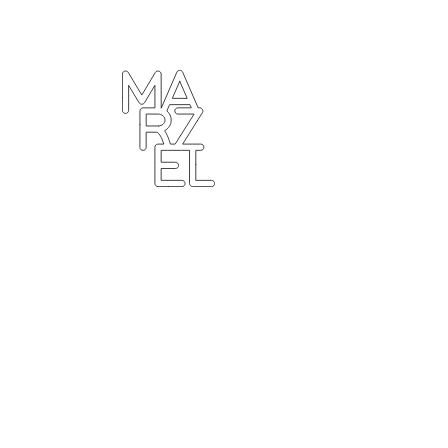
ター
ラフィ
クデザ
ナー
ンゴ
サブカ
ルチャ
ー
プール
ーツ
ィンテ
ジ