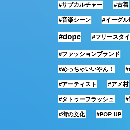
#サブカルチャー
#古着
#音楽シーン
#イーグル
#dope
#フリースタ
#ファッションブランド
#めっちゃいいやん！
#
#アーティスト
#アメ村
#タトゥーフラッシュ
#街の文化
#POP UP