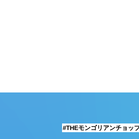
頓堀
湯
#THEモンゴリアンチョッ