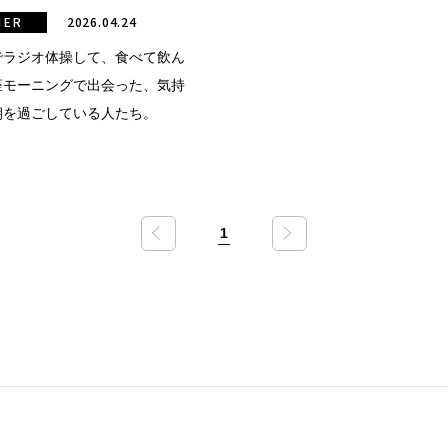
HER
2026.04.24
でラジオ体操して、食べて飲ん
座モーニングで出会った、気持
朝を過ごしている人たち。
1
«
»