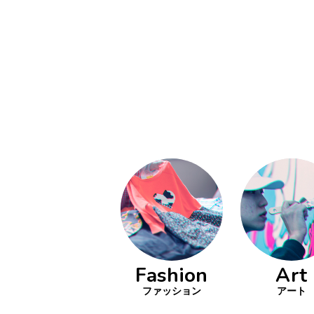
い立ったら
動
をするよう
デザインを
る
トレ
分の絵で
ーツを作
とりどり
の文化
鉄バファ
Fashion
Art
ーズのキ
ップ
ファッション
アート