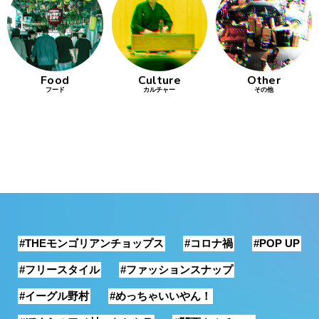
行動
をするよう
デザインを
する
Food
Culture
Other
フード
カルチャー
その他
筋トレ
分の絵で
ーツを作
る
色とりどり
街の文化
#THEモンゴリアンチョップス
#コロナ禍
#POP UP
鉄バファ
ーズのキ
#フリースタイル
#ファッションスナップ
ャップ
#イーグル野村
#めっちゃいいやん！
道頓堀