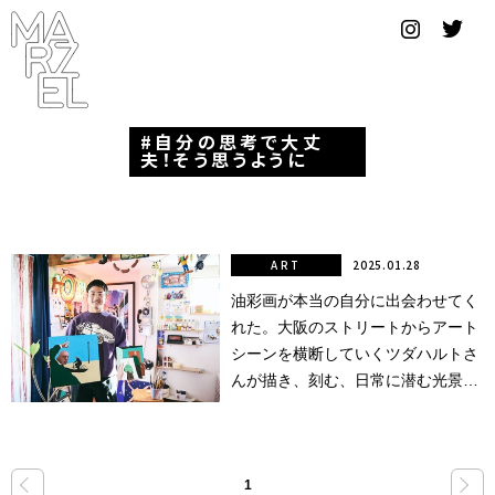
グラフィ
ックデザ
イナー
自分の思考で大丈
コンゴ
夫！そう思うように
サブカ
ルチャ
ー
ART
2025.01.28
油彩画が本当の自分に出会わせてく
サプール
れた。大阪のストリートからアート
スーツ
シーンを横断していくツダハルトさ
んが描き、刻む、日常に潜む光景と
ヴィンテ
これからの自分史。
ージ
写真
«
»
1