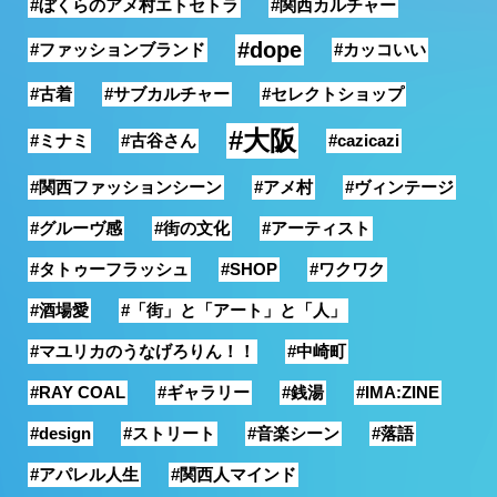
#ぼくらのアメ村エトセトラ
#関西カルチャー
銭湯
#dope
#ファッションブランド
#カッコいい
#古着
#サブカルチャー
#セレクトショップ
#大阪
#ミナミ
#古谷さん
#cazicazi
#関西ファッションシーン
#アメ村
#ヴィンテージ
#グルーヴ感
#街の文化
#アーティスト
#タトゥーフラッシュ
#SHOP
#ワクワク
#酒場愛
#「街」と「アート」と「人」
#マユリカのうなげろりん！！
#中崎町
#RAY COAL
#ギャラリー
#銭湯
#IMA:ZINE
#design
#ストリート
#音楽シーン
#落語
#アパレル人生
#関西人マインド