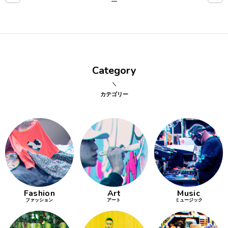
点確認の
旅
古着
Category
着屋十四
才
カテゴリー
を叶える
大阪
大阪の文
化
Fashion
Art
Music
告とは応援
ファッション
アート
ミュージック
すること
い立ったら