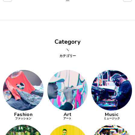
点確認の
旅
古着
Category
着屋十四
才
カテゴリー
を叶える
大阪
大阪の文
化
Fashion
Art
Music
告とは応援
ファッション
アート
ミュージック
すること
い立ったら