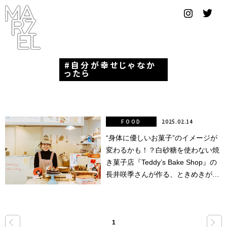
グラフィ
ックデザ
イナー
自分が幸せじゃなか
コンゴ
ったら
サブカ
ルチャ
ー
FOOD
2025.02.14
“身体に優しいお菓子”のイメージが
サプール
変わるかも！？白砂糖を使わない焼
スーツ
き菓子店『Teddy’s Bake Shop』の
長井咲季さんが作る、ときめきがい
ヴィンテ
っぱいのスイーツ。
ージ
写真
«
»
1