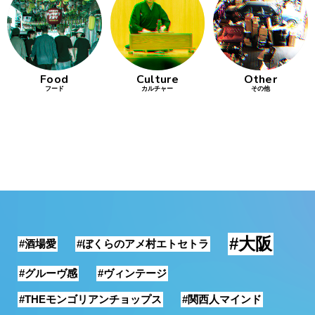
行動
をするよう
デザインを
する
Food
Culture
Other
フード
カルチャー
その他
筋トレ
分の絵で
ーツを作
る
色とりどり
街の文化
#大阪
#酒場愛
#ぼくらのアメ村エトセトラ
鉄バファ
ーズのキ
#グルーヴ感
#ヴィンテージ
ャップ
#THEモンゴリアンチョップス
#関西人マインド
道頓堀