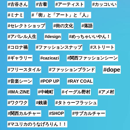
#古谷さん
#古着
#アーティスト
#カッコいい
銭湯
#ミナミ
#「街」と「アート」と「人」
#セレクトショップ
#街の文化
#落語
#アパレル人生
#design
#めっちゃいいやん！
#コロナ禍
#ファッションスナップ
#ストリート
#ギャラリー
#cazicazi
#関西ファッションシーン
#dope
#フリースタイル
#ファッションブランド
#音楽シーン
#POP UP
#RAY COAL
#IMA:ZINE
#中崎町
#イーグル野村
#アメ村
#ワクワク
#銭湯
#タトゥーフラッシュ
#関西カルチャー
#SHOP
#サブカルチャー
#マユリカのうなげろりん！！