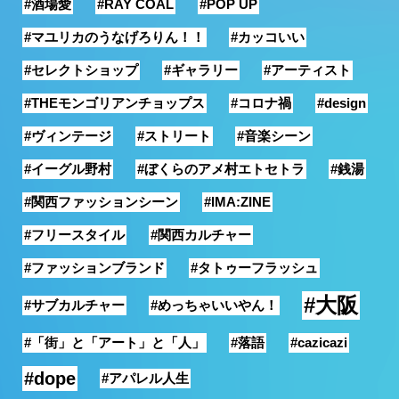
#酒場愛
#RAY COAL
#POP UP
銭湯
#マユリカのうなげろりん！！
#カッコいい
#セレクトショップ
#ギャラリー
#アーティスト
#THEモンゴリアンチョップス
#コロナ禍
#design
#ヴィンテージ
#ストリート
#音楽シーン
#イーグル野村
#ぼくらのアメ村エトセトラ
#銭湯
#関西ファッションシーン
#IMA:ZINE
#フリースタイル
#関西カルチャー
#ファッションブランド
#タトゥーフラッシュ
#大阪
#サブカルチャー
#めっちゃいいやん！
#「街」と「アート」と「人」
#落語
#cazicazi
#dope
#アパレル人生