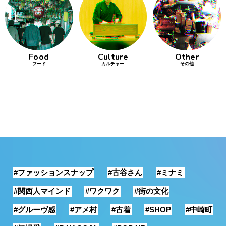
行動
をするよう
デザインを
する
Food
Culture
Other
フード
カルチャー
その他
筋トレ
分の絵で
ーツを作
る
色とりどり
街の文化
#ファッションスナップ
#古谷さん
#ミナミ
鉄バファ
ーズのキ
#関西人マインド
#ワクワク
#街の文化
ャップ
#グルーヴ感
#アメ村
#古着
#SHOP
#中崎町
道頓堀