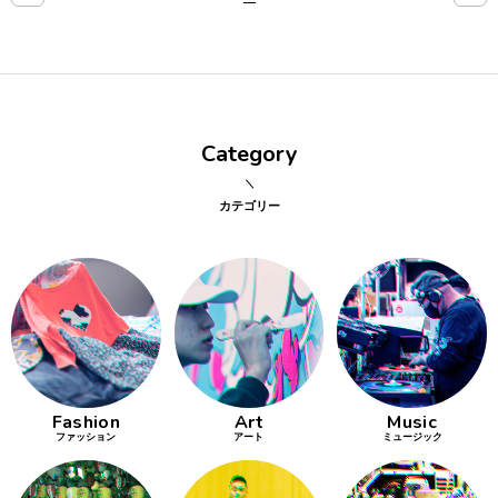
点確認の
旅
古着
Category
着屋十四
才
カテゴリー
を叶える
大阪
大阪の文
化
Fashion
Art
Music
告とは応援
ファッション
アート
ミュージック
すること
い立ったら