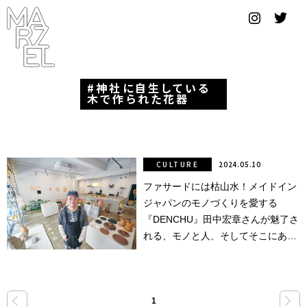
グラフィ
ックデザ
イナー
神社に自生している
コンゴ
木で作られた花器
サブカ
ルチャ
ー
CULTURE
2024.05.10
ファサードには枯山水！メイドイン
サプール
ジャパンのモノづくりを愛する
スーツ
『DENCHU』田中宏章さんが魅了さ
れる、モノと人、そしてそこにある
ヴィンテ
物語。
ージ
写真
«
»
1