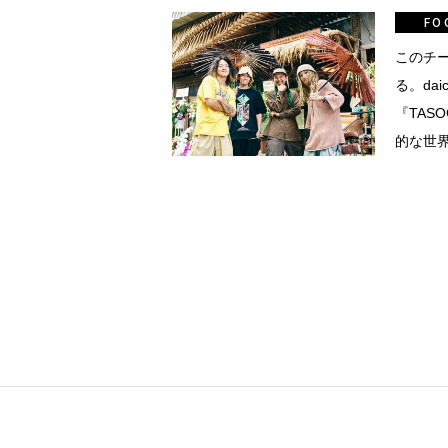
真
FO
点確認の
このチ
る。da
『TAS
着
的な世
着屋十四
を叶える
大阪
阪の文
告とは応援
ること