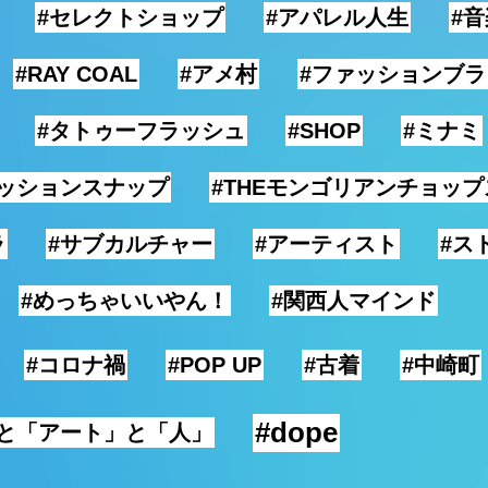
#セレクトショップ
#アパレル人生
#
#RAY COAL
#アメ村
#ファッションブラ
#タトゥーフラッシュ
#SHOP
#ミナミ
ァッションスナップ
#THEモンゴリアンチョップ
ラ
#サブカルチャー
#アーティスト
#ス
#めっちゃいいやん！
#関西人マインド
#コロナ禍
#POP UP
#古着
#中崎町
#dope
」と「アート」と「人」