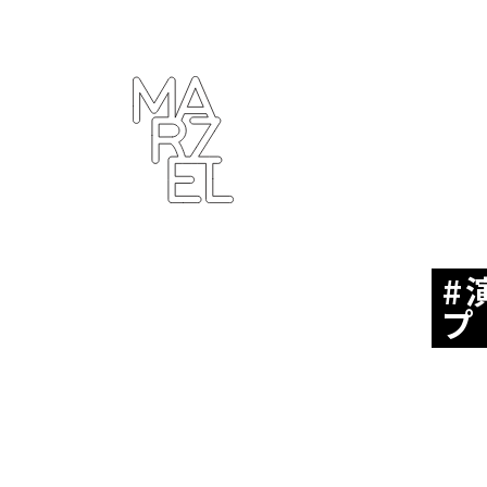
ター
ラフィ
クデザ
ナー
ンゴ
サブカ
ルチャ
ー
プ
プール
ーツ
ィンテ
ジ