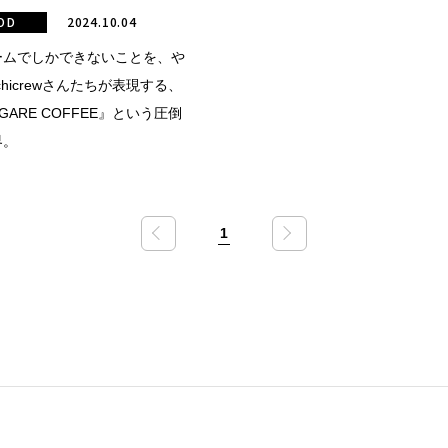
OD
2024.10.04
ームでしかできないことを、や
ichicrewさんたちが表現する、
OGARE COFFEE』という圧倒
界。
1
«
»