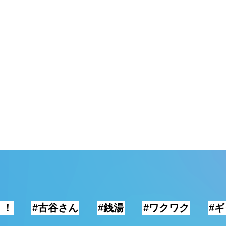
！！
#古谷さん
#銭湯
#ワクワク
#