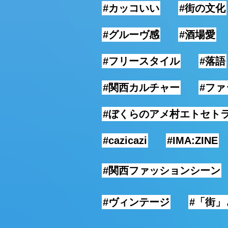
#カッコいい
#街の文化
#グルーヴ感
#酒場愛
#フリースタイル
#落語
#関西カルチャー
#フ
#ぼくらのアメ村エトセト
#cazicazi
#IMA:ZINE
#関西ファッションシーン
#ヴィンテージ
#「街