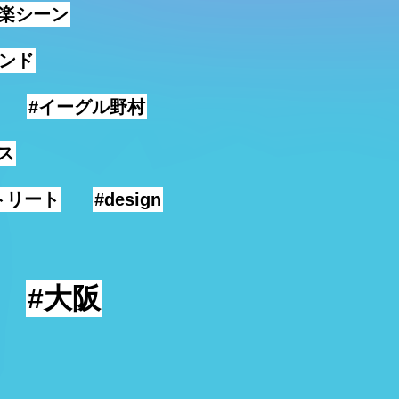
音楽シーン
ンド
#イーグル野村
ス
トリート
#design
#大阪