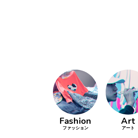
い立ったら
動
をするよう
デザインを
る
トレ
分の絵で
ーツを作
とりどり
の文化
鉄バファ
Fashion
Art
ーズのキ
ップ
ファッション
アート