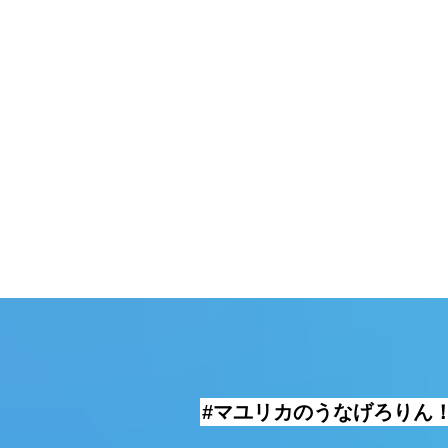
頓堀
湯
#マユリカのうなげろりん