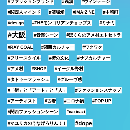
#ファッションブランド
#銭湯
#ヴィンテージ
銭湯
#関西人マインド
#酒場愛
#IMA:ZINE
#中崎町
#design
#THEモンゴリアンチョップス
#ミナミ
#大阪
#音楽シーン
#ぼくらのアメ村エトセトラ
#RAY COAL
#関西カルチャー
#ワクワク
#フリースタイル
#街の文化
#サブカルチャー
#アメ村
#SHOP
#イーグル野村
#タトゥーフラッシュ
#グルーヴ感
#「街」と「アート」と「人」
#ファッションスナップ
#アーティスト
#古着
#コロナ禍
#POP UP
#関西ファッションシーン
#cazicazi
#dope
#マユリカのうなげろりん！！