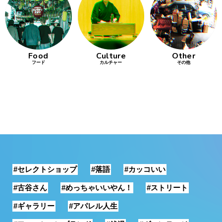
行動
をするよう
デザインを
する
Food
Culture
Other
フード
カルチャー
その他
筋トレ
分の絵で
ーツを作
る
色とりどり
街の文化
#セレクトショップ
#落語
#カッコいい
鉄バファ
ーズのキ
#古谷さん
#めっちゃいいやん！
#ストリート
ャップ
#ギャラリー
#アパレル人生
道頓堀