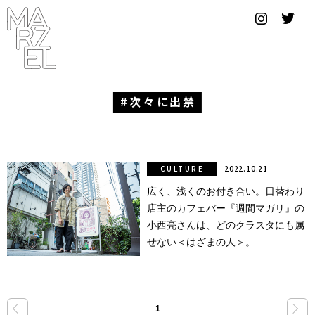
グラフィ
ックデザ
イナー
コンゴ
次々に出禁
サブカ
ルチャ
ー
CULTURE
2022.10.21
広く、浅くのお付き合い。日替わり
サプール
店主のカフェバー『週間マガリ』の
スーツ
小西亮さんは、どのクラスタにも属
せない＜はざまの人＞。
ヴィンテ
ージ
写真
«
»
1