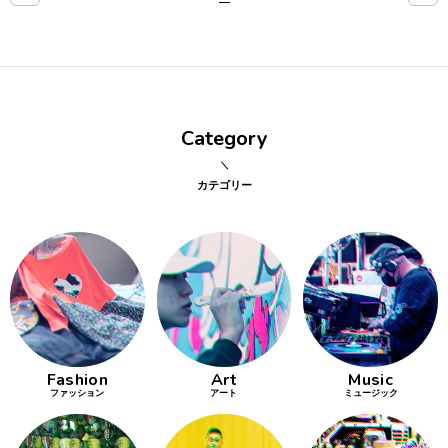
点確認の
旅
古着
Category
着屋十四
才
カテゴリー
を叶える
大阪
大阪の文
化
Fashion
Art
Music
告とは応援
ファッション
アート
ミュージック
すること
い立ったら