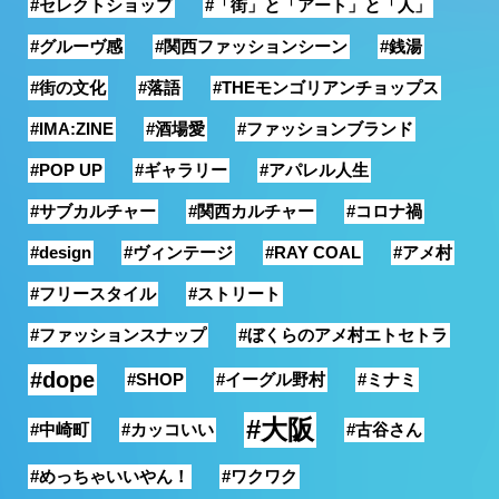
#セレクトショップ
#「街」と「アート」と「人」
銭湯
#グルーヴ感
#関西ファッションシーン
#銭湯
#街の文化
#落語
#THEモンゴリアンチョップス
#IMA:ZINE
#酒場愛
#ファッションブランド
#POP UP
#ギャラリー
#アパレル人生
#サブカルチャー
#関西カルチャー
#コロナ禍
#design
#ヴィンテージ
#RAY COAL
#アメ村
#フリースタイル
#ストリート
#ファッションスナップ
#ぼくらのアメ村エトセトラ
#dope
#SHOP
#イーグル野村
#ミナミ
#大阪
#中崎町
#カッコいい
#古谷さん
#めっちゃいいやん！
#ワクワク