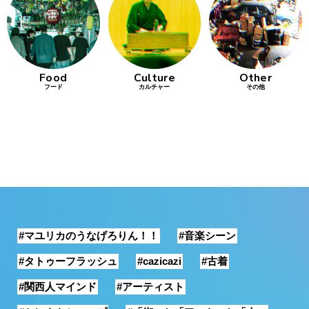
行動
をするよう
デザインを
する
Food
Culture
Other
フード
カルチャー
その他
筋トレ
分の絵で
ーツを作
る
色とりどり
街の文化
#マユリカのうなげろりん！！
#音楽シーン
鉄バファ
ーズのキ
#タトゥーフラッシュ
#cazicazi
#古着
ャップ
#関西人マインド
#アーティスト
道頓堀