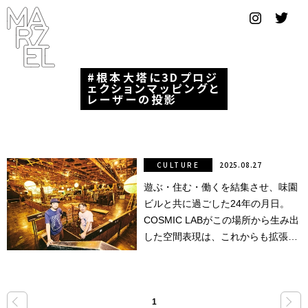
グラフィ
ックデザ
イナー
根本大塔に3Dプロジ
ェクションマッピングと
コンゴ
レーザーの投影
サブカ
ルチャ
ー
CULTURE
2025.08.27
遊ぶ・住む・働くを結集させ、味園
サプール
ビルと共に過ごした24年の月日。
スーツ
COSMIC LABがこの場所から生み出
した空間表現は、これからも拡張し
ヴィンテ
ていく。
ージ
写真
«
»
1