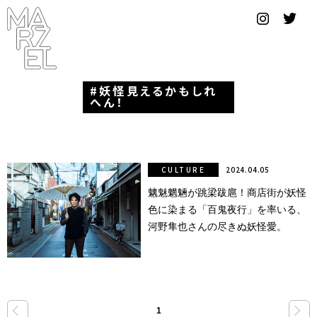
グラフィ
ックデザ
イナー
妖怪見えるかもしれ
コンゴ
へん！
サブカ
ルチャ
ー
CULTURE
2024.04.05
魑魅魍魎が跳梁跋扈！商店街が妖怪
サプール
色に染まる「百鬼夜行」を率いる、
スーツ
河野隼也さんの尽きぬ妖怪愛。
ヴィンテ
ージ
写真
«
»
1