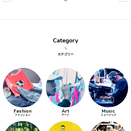
点確認の
旅
古着
Category
着屋十四
才
カテゴリー
を叶える
大阪
大阪の文
化
Fashion
Art
Music
告とは応援
ファッション
アート
ミュージック
すること
い立ったら