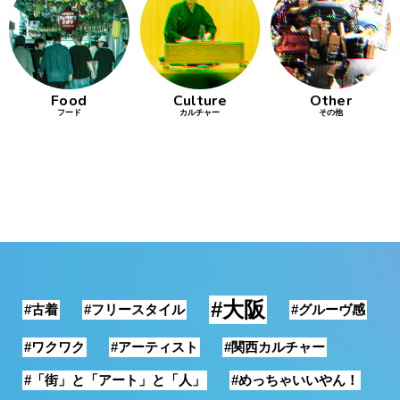
行動
をするよう
デザインを
する
Food
Culture
Other
フード
カルチャー
その他
筋トレ
分の絵で
ーツを作
る
色とりどり
街の文化
#大阪
#古着
#フリースタイル
#グルーヴ感
鉄バファ
ーズのキ
#ワクワク
#アーティスト
#関西カルチャー
ャップ
#「街」と「アート」と「人」
#めっちゃいいやん！
道頓堀