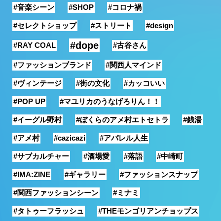
#音楽シーン
#SHOP
#コロナ禍
銭湯
#セレクトショップ
#ストリート
#design
#dope
#RAY COAL
#古谷さん
#ファッションブランド
#関西人マインド
#ヴィンテージ
#街の文化
#カッコいい
#POP UP
#マユリカのうなげろりん！！
#イーグル野村
#ぼくらのアメ村エトセトラ
#銭湯
#アメ村
#cazicazi
#アパレル人生
#サブカルチャー
#酒場愛
#落語
#中崎町
#IMA:ZINE
#ギャラリー
#ファッションスナップ
#関西ファッションシーン
#ミナミ
#タトゥーフラッシュ
#THEモンゴリアンチョップス