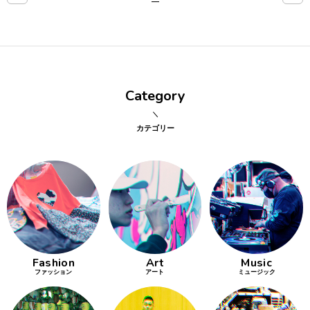
点確認の
旅
古着
Category
着屋十四
才
カテゴリー
を叶える
大阪
大阪の文
化
Fashion
Art
Music
告とは応援
ファッション
アート
ミュージック
すること
い立ったら