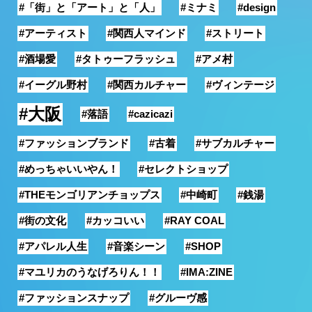
#「街」と「アート」と「人」
#ミナミ
#design
銭湯
#アーティスト
#関西人マインド
#ストリート
#酒場愛
#タトゥーフラッシュ
#アメ村
#イーグル野村
#関西カルチャー
#ヴィンテージ
#大阪
#落語
#cazicazi
#ファッションブランド
#古着
#サブカルチャー
#めっちゃいいやん！
#セレクトショップ
#THEモンゴリアンチョップス
#中崎町
#銭湯
#街の文化
#カッコいい
#RAY COAL
#アパレル人生
#音楽シーン
#SHOP
#マユリカのうなげろりん！！
#IMA:ZINE
#ファッションスナップ
#グルーヴ感