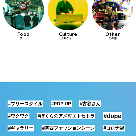
行動
をするよう
デザインを
する
Food
Culture
Other
フード
カルチャー
その他
筋トレ
分の絵で
ーツを作
る
色とりどり
街の文化
#フリースタイル
#POP UP
#古谷さん
鉄バファ
ーズのキ
#dope
#ワクワク
#ぼくらのアメ村エトセトラ
ャップ
#ギャラリー
#関西ファッションシーン
#コロナ禍
道頓堀