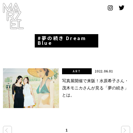
グラフィ
ックデザ
イナー
夢の続き Dream
コンゴ
Blue
サブカ
ルチャ
ー
ART
2022.06.01
写真展開催で来阪！水原希子さん・
サプール
茂木モニカさんが見る「夢の続き」
スーツ
とは。
ヴィンテ
ージ
写真
«
»
1