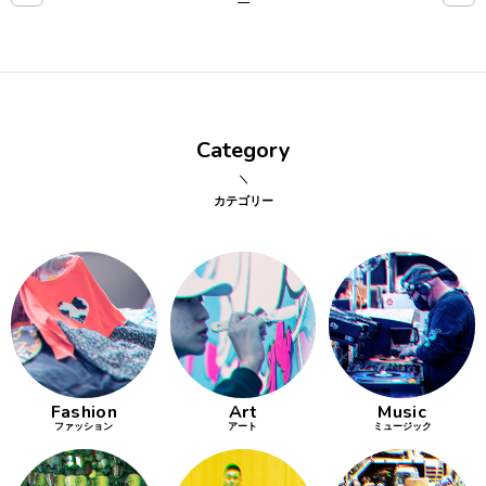
点確認の
旅
古着
Category
着屋十四
才
カテゴリー
を叶える
大阪
大阪の文
化
Fashion
Art
Music
告とは応援
ファッション
アート
ミュージック
すること
い立ったら