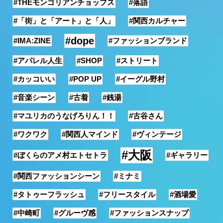
#THEモンゴリアンチョップス
#落語
銭湯
#「街」と「アート」と「人」
#関西カルチャー
#dope
#IMA:ZINE
#ファッションブランド
#アパレル人生
#SHOP
#ストリート
#カッコいい
#POP UP
#イーグル野村
#音楽シーン
#古着
#銭湯
#マユリカのうなげろりん！！
#古谷さん
#ワクワク
#関西人マインド
#ヴィンテージ
#大阪
#ぼくらのアメ村エトセトラ
#ギャラリー
#関西ファッションシーン
#ミナミ
#タトゥーフラッシュ
#フリースタイル
#酒場愛
#中崎町
#グルーヴ感
#ファッションスナップ