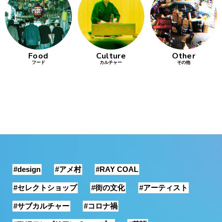
行動
をするよう
デザインを
する
Food
Culture
Other
フード
カルチャー
その他
筋トレ
分の絵で
ーツを作
る
色とりどり
街の文化
#design
#アメ村
#RAY COAL
鉄バファ
ーズのキ
#セレクトショップ
#街の文化
#アーティスト
ャップ
#サブカルチャー
#コロナ禍
道頓堀