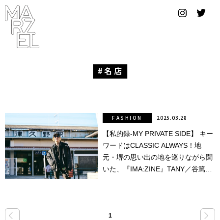
グラフィ
ックデザ
イナー
コンゴ
名店
サブカ
ルチャ
ー
FASHION
2025.03.28
【私的録-MY PRIVATE SIDE】 キー
サプール
ワードはCLASSIC ALWAYS！地
スーツ
元・堺の思い出の地を巡りながら聞
いた、『IMA:ZINE』TANY／谷篤人
ヴィンテ
さんの、今。
ージ
写真
«
»
1