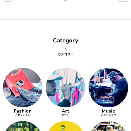
点確認の
旅
古着
Category
着屋十四
才
カテゴリー
を叶える
大阪
大阪の文
化
Fashion
Art
Music
告とは応援
ファッション
アート
ミュージック
すること
い立ったら