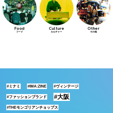
行動
をするよう
デザインを
する
Food
Culture
Other
フード
カルチャー
その他
筋トレ
分の絵で
ーツを作
る
色とりどり
街の文化
#ミナミ
#IMA:ZINE
#ヴィンテージ
鉄バファ
ーズのキ
#大阪
#ファッションブランド
ャップ
#THEモンゴリアンチョップス
道頓堀