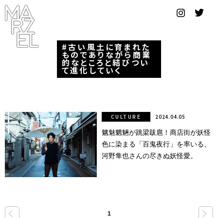
グラフィ
ックデザ
イナー
古い風土に育まれた
ものでありながら商業
的なところと結びつい
コンゴ
て進化していく
サブカ
ルチャ
ー
CULTURE
2024.04.05
魑魅魍魎が跳梁跋扈！商店街が妖怪
サプール
色に染まる「百鬼夜行」を率いる、
スーツ
河野隼也さんの尽きぬ妖怪愛。
ヴィンテ
ージ
写真
«
»
1