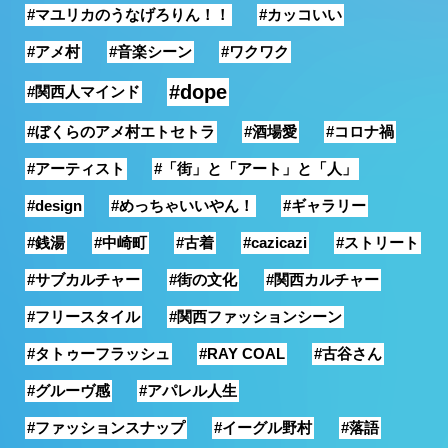
#マユリカのうなげろりん！！
#カッコいい
銭湯
#アメ村
#音楽シーン
#ワクワク
#dope
#関西人マインド
#ぼくらのアメ村エトセトラ
#酒場愛
#コロナ禍
#アーティスト
#「街」と「アート」と「人」
#design
#めっちゃいいやん！
#ギャラリー
#銭湯
#中崎町
#古着
#cazicazi
#ストリート
#サブカルチャー
#街の文化
#関西カルチャー
#フリースタイル
#関西ファッションシーン
#タトゥーフラッシュ
#RAY COAL
#古谷さん
#グルーヴ感
#アパレル人生
#ファッションスナップ
#イーグル野村
#落語