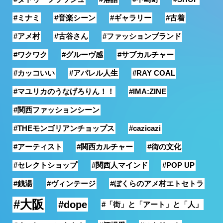
#ミナミ
#音楽シーン
#ギャラリー
#古着
#アメ村
#古谷さん
#ファッションブランド
#ワクワク
#グルーヴ感
#サブカルチャー
#カッコいい
#アパレル人生
#RAY COAL
#マユリカのうなげろりん！！
#IMA:ZINE
#関西ファッションシーン
#THEモンゴリアンチョップス
#cazicazi
#アーティスト
#関西カルチャー
#街の文化
#セレクトショップ
#関西人マインド
#POP UP
#銭湯
#ヴィンテージ
#ぼくらのアメ村エトセトラ
#大阪
#dope
#「街」と「アート」と「人」