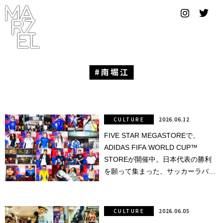
グラフィ
ックデザ
イナー
コンゴ
南堀江
サブカ
ルチャ
ー
CULTURE
2026.06.12
FIVE STAR MEGASTOREで、
サプール
ADIDAS FIFA WORLD CUP™
スーツ
STOREが開催中。日本代表の勝利
を願って集まった、サッカーラバー
ヴィンテ
ズたちによる最高の景色。
ージ
CULTURE
2026.06.05
写真