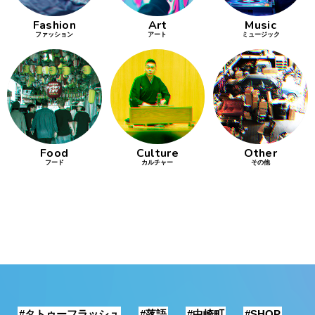
銭湯
Fashion
Art
Music
ファッション
アート
ミュージック
Food
Culture
Other
フード
カルチャー
その他
#タトゥーフラッシュ
#落語
#中崎町
#SHOP