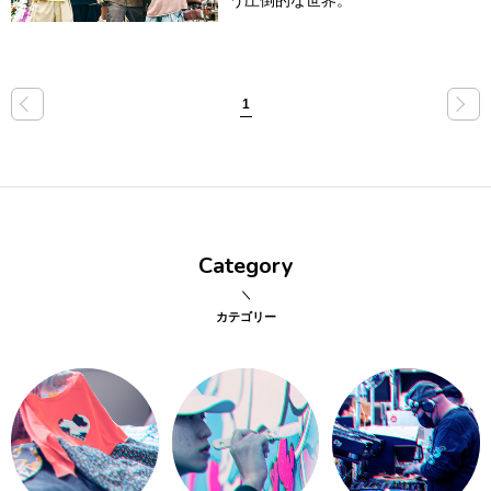
う圧倒的な世界。
行動
をするよう
デザインを
する
«
»
1
筋トレ
分の絵で
ーツを作
る
Category
色とりどり
カテゴリー
街の文化
鉄バファ
ーズのキ
ャップ
道頓堀