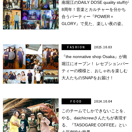
南堀江のDAILY DOSE quality stuffが
8周年！音楽とカルチャーを分かち
点確認の
旅
合うパーティー『POWER＋
GLORY』で見た、楽しい夜の姿。
古着
着屋十四
FASHION
2025.10.03
才
『the nonnative shop Osaka』が南
堀江にオープン！ レセプションパー
を叶える
ティーの模様と、おしゃれを楽しむ
大阪
大人たちのSNAPをお届け！
大阪の文
化
FOOD
2024.10.04
このチームでしかできないことを、
告とは応援
やる。daichicrewさんたちが表現す
すること
る、『TASOGARE COFFEE』とい
い立ったら