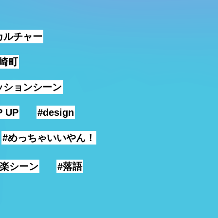
カルチャー
中崎町
ッションシーン
P UP
#design
#めっちゃいいやん！
音楽シーン
#落語