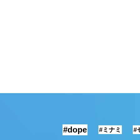
頓堀
湯
#dope
#ミナミ
#