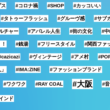
プス
#コロナ禍
#SHOP
#カッコいい
#タトゥーフラッシュ
#グルーヴ感
#サブ
ルチャー
#アパレル人生
#街の文化
#
！！
#銭湯
#フリースタイル
#関西ファ
#cazicazi
#ヴィンテージ
#アメ村
#PO
人」
#IMA:ZINE
#ファッションブランド
#大阪
#ワクワク
#RAY COAL
#
インド