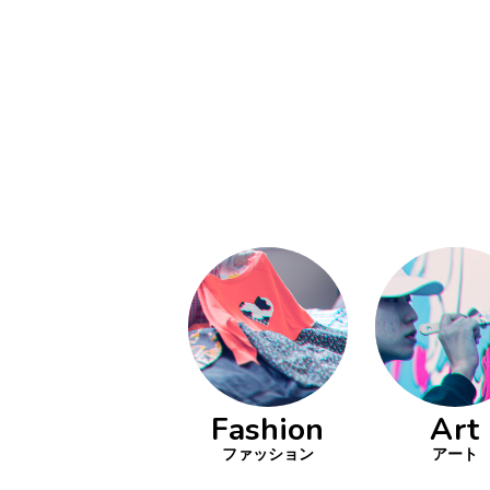
い立ったら
動
をするよう
デザインを
る
トレ
分の絵で
ーツを作
とりどり
の文化
鉄バファ
Fashion
Art
ーズのキ
ップ
ファッション
アート