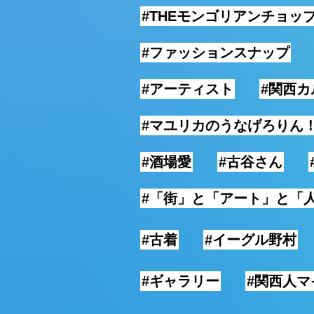
#THEモンゴリアンチョッ
#ファッションスナップ
#アーティスト
#関西カ
#マユリカのうなげろりん
#酒場愛
#古谷さん
#「街」と「アート」と「
#古着
#イーグル野村
#ギャラリー
#関西人マ