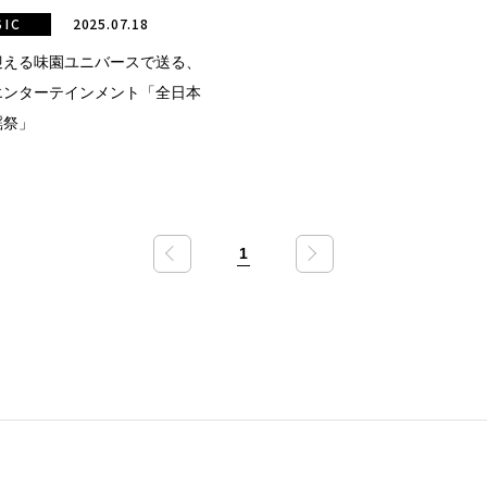
SIC
2025.07.18
迎える味園ユニバースで送る、
エンターテインメント「全日本
謡祭」
1
«
»