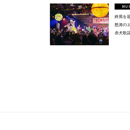
真
MU
点確認の
終焉を
怒涛の
赤犬歌
着
着屋十四
を叶える
大阪
阪の文
告とは応援
ること