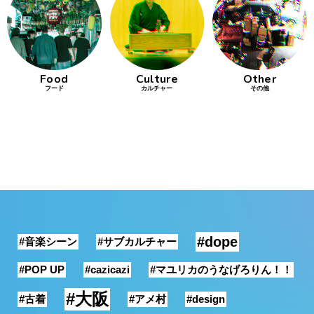
行動
をするよう
デザインを
する
Food
Culture
Other
フード
カルチャー
その他
筋トレ
分の絵で
ーツを作
る
色とりどり
街の文化
#dope
#音楽シーン
#サブカルチャー
鉄バファ
ーズのキ
#POP UP
#cazicazi
#マユリカのうなげろりん！！
ャップ
#大阪
#古着
#アメ村
#design
道頓堀