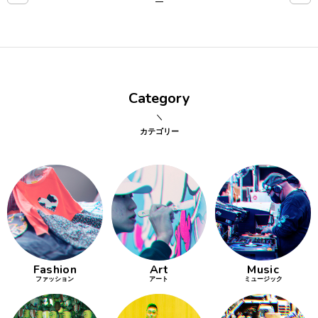
点確認の
旅
古着
Category
着屋十四
才
カテゴリー
を叶える
大阪
大阪の文
化
Fashion
Art
Music
告とは応援
ファッション
アート
ミュージック
すること
い立ったら