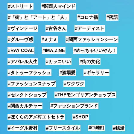
#ストリート
#関西人マインド
銭湯
#「街」と「アート」と「人」
#コロナ禍
#落語
#ヴィンテージ
#古谷さん
#アーティスト
#グルーヴ感
#ミナミ
#関西ファッションシーン
#RAY COAL
#IMA:ZINE
#めっちゃいいやん！
#アパレル人生
#カッコいい
#街の文化
#タトゥーフラッシュ
#酒場愛
#ギャラリー
#ファッションスナップ
#ワクワク
#セレクトショップ
#THEモンゴリアンチョップス
#関西カルチャー
#ファッションブランド
#ぼくらのアメ村エトセトラ
#SHOP
#イーグル野村
#フリースタイル
#中崎町
#銭湯