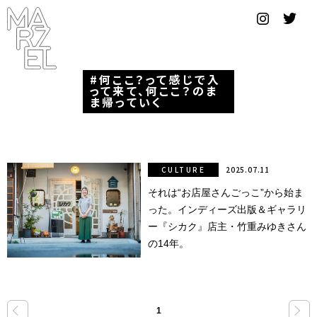
グラフィ
ックデザ
イナー
何ここ？って感じで入
って来て、何ここ？のま
コンゴ
ま帰っていく
サブカ
ルチャ
ー
CULTURE
2025.07.11
それは“お店屋さんごっこ”から始ま
サプール
った。インディーズ出版＆ギャラリ
スーツ
ー『シカク』店主・竹重みゆきさん
の14年。
ヴィンテ
ージ
写真
«
»
1