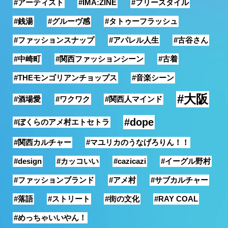
#アーティスト
#IMA:ZINE
#フリースタイル
銭湯
#銭湯
#グルーヴ感
#タトゥーフラッシュ
#ファッションスナップ
#アパレル人生
#古谷さん
#中崎町
#関西ファッションシーン
#古着
#THEモンゴリアンチョップス
#音楽シーン
#大阪
#酒場愛
#ワクワク
#関西人マインド
#dope
#ぼくらのアメ村エトセトラ
#関西カルチャー
#マユリカのうなげろりん！！
#design
#カッコいい
#cazicazi
#イーグル野村
#ファッションブランド
#アメ村
#サブカルチャー
#落語
#ストリート
#街の文化
#RAY COAL
#めっちゃいいやん！