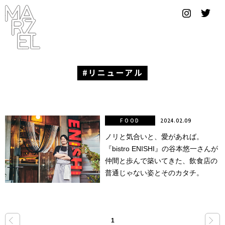
グラフィ
ックデザ
イナー
コンゴ
リニューアル
サブカ
ルチャ
ー
FOOD
2024.02.09
ノリと気合いと、愛があれば。
サプール
『bistro ENISHI』の谷本悠一さんが
スーツ
仲間と歩んで築いてきた、飲食店の
普通じゃない姿とそのカタチ。
ヴィンテ
ージ
写真
«
»
1