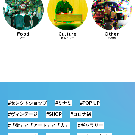
行動
をするよう
デザインを
する
Food
Culture
Other
フード
カルチャー
その他
筋トレ
分の絵で
ーツを作
る
色とりどり
街の文化
#セレクトショップ
#ミナミ
#POP UP
鉄バファ
ーズのキ
#ヴィンテージ
#SHOP
#コロナ禍
ャップ
#「街」と「アート」と「人」
#ギャラリー
道頓堀