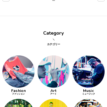
点確認の
旅
古着
Category
着屋十四
才
カテゴリー
を叶える
大阪
大阪の文
化
Fashion
Art
Music
告とは応援
ファッション
アート
ミュージック
すること
い立ったら