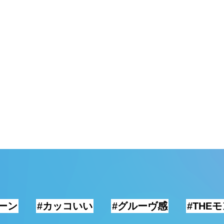
ーン
#カッコいい
#グルーヴ感
#THE