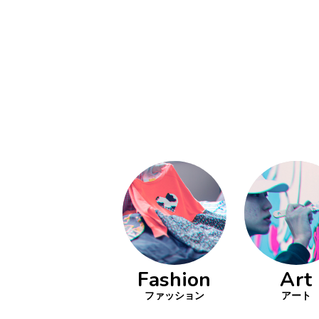
い立ったら
動
をするよう
デザインを
る
トレ
分の絵で
ーツを作
とりどり
の文化
鉄バファ
Fashion
Art
ーズのキ
ップ
ファッション
アート