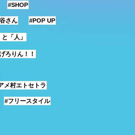
#SHOP
古谷さん
#POP UP
」と「人」
なげろりん！！
アメ村エトセトラ
#フリースタイル