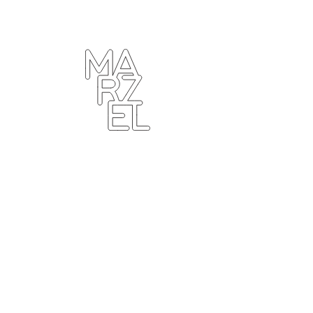
ター
ラフィ
クデザ
ナー
ンゴ
サブカ
ルチャ
ー
プール
ーツ
ィンテ
ジ