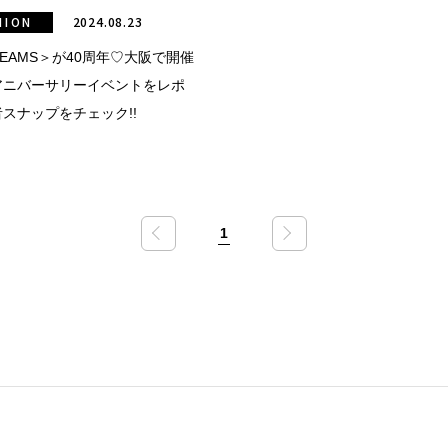
HION
2024.08.23
 BEAMS＞が40周年♡大阪で開催
アニバーサリーイベントをレポ
スナップをチェック!!
1
«
»