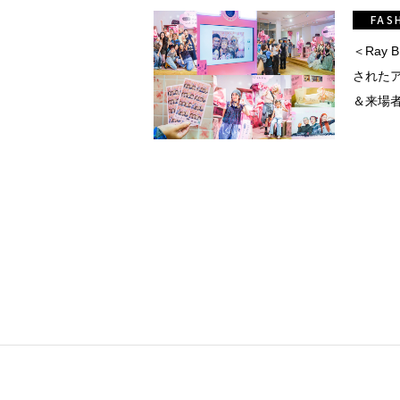
真
FAS
点確認の
＜Ray
された
＆来場者
着
着屋十四
を叶える
大阪
阪の文
告とは応援
ること