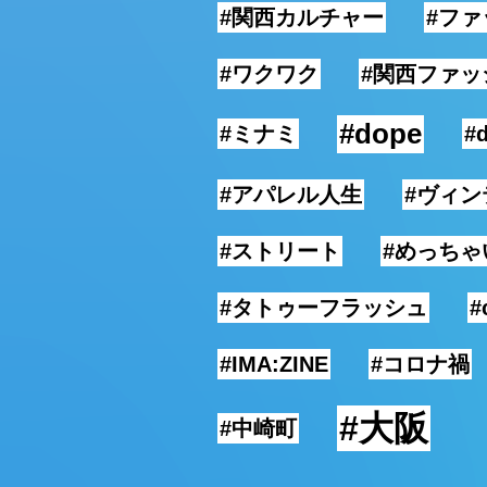
#関西カルチャー
#フ
#ワクワク
#関西ファッ
#dope
#ミナミ
#
#アパレル人生
#ヴィン
#ストリート
#めっちゃ
#タトゥーフラッシュ
#
#IMA:ZINE
#コロナ禍
#大阪
#中崎町