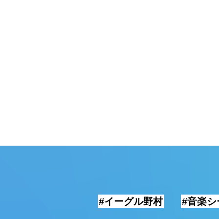
頓堀
湯
#イーグル野村
#音楽シ