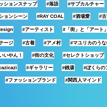
ァッションスナップ
#落語
#サブカルチャー
ションシーン
#RAY COAL
#酒場愛
#
design
#アーティスト
#「街」と「アート
テージ
#古着
#アメ村
#マユリカのう
いいやん！
#街の文化
#セレクトショップ
cazicazi
#ギャラリー
#銭湯
#ぼくらの
#ファッションブランド
#関西人マインド