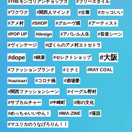
#THEモンゴリアンチョップス
#フリースタイル
銭湯
#ワクワク
#関西人マインド
#古着
#カッコいい
#アメ村
#SHOP
#グルーヴ感
#アーティスト
#POP UP
#design
#アパレル人生
#音楽シーン
#ヴィンテージ
#ぼくらのアメ村エトセトラ
#大阪
#dope
#銭湯
#セレクトショップ
#ファッションブランド
#ミナミ
#RAY COAL
#cazicazi
#コロナ禍
#酒場愛
#関西ファッションシーン
#イーグル野村
#サブカルチャー
#中崎町
#街の文化
#めっちゃいいやん！
#IMA:ZINE
#落語
#マユリカのうなげろりん！！