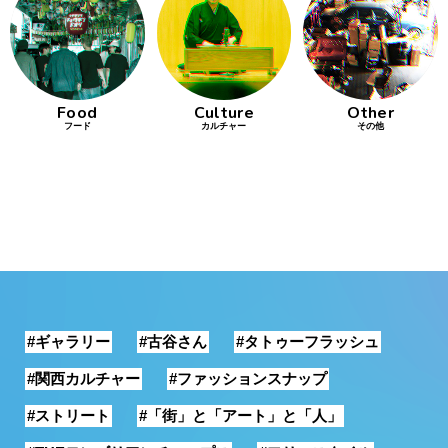
行動
をするよう
デザインを
する
Food
Culture
Other
フード
カルチャー
その他
筋トレ
分の絵で
ーツを作
る
色とりどり
街の文化
#ギャラリー
#古谷さん
#タトゥーフラッシュ
鉄バファ
ーズのキ
#関西カルチャー
#ファッションスナップ
ャップ
#ストリート
#「街」と「アート」と「人」
道頓堀