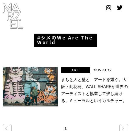
グラフィ
ックデザ
イナー
シメのWe Are The
コンゴ
World
サブカ
ルチャ
ー
ART
2025.04.25
まちと人と壁と、アートを繋ぐ。大
サプール
阪・此花発、WALL SHAREが世界の
スーツ
アーティストと協業して残し続け
る、ミューラルというカルチャー。
ヴィンテ
ージ
写真
«
»
1