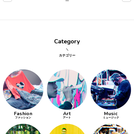
点確認の
旅
古着
Category
着屋十四
才
カテゴリー
を叶える
大阪
大阪の文
化
Fashion
Art
Music
告とは応援
ファッション
アート
ミュージック
すること
い立ったら