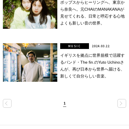
ポップスからヒーリングへ、東京か
ら奈良へ。元CHAIのMANAKANAが
点確認の
旅
見せてくれる、日常と呼応する心地
よくも新しい音の世界。
古着
着屋十四
MUSIC
2024.03.22
才
イギリスを拠点に世界規模で活躍す
るバンド・The fin.のYuto Uchinoさ
を叶える
んが、再び日本から世界へ届ける、
大阪
新しくて自分らしい音楽。
大阪の文
化
«
»
1
告とは応援
すること
い立ったら