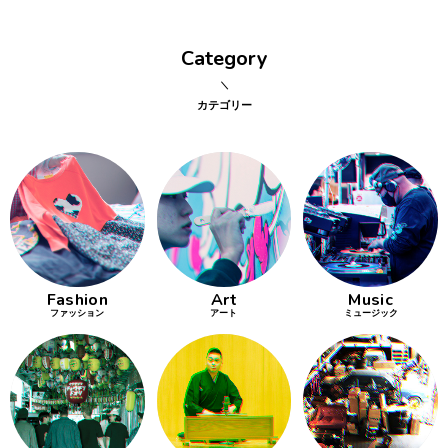
行動
Category
をするよう
デザインを
する
カテゴリー
筋トレ
分の絵で
ーツを作
る
色とりどり
Fashion
Art
Music
街の文化
ファッション
アート
ミュージック
鉄バファ
ーズのキ
ャップ
道頓堀