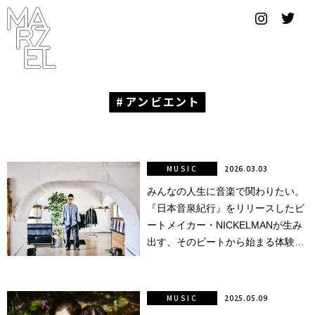
グラフィ
ックデザ
イナー
コンゴ
アンビエント
サブカ
ルチャ
ー
MUSIC
2026.03.03
みんなの人生に音楽で関わりたい。
サプール
『日本音泉紀行』をリリースしたビ
スーツ
ートメイカー・NICKELMANが生み
出す、そのビートから始まる体験と
ヴィンテ
世界。
ージ
MUSIC
2025.05.09
写真