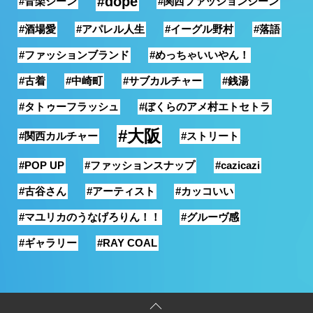
#dope
#音楽シーン
#関西ファッションシーン
#酒場愛
#アパレル人生
#イーグル野村
#落語
#ファッションブランド
#めっちゃいいやん！
#古着
#中崎町
#サブカルチャー
#銭湯
#タトゥーフラッシュ
#ぼくらのアメ村エトセトラ
#大阪
#関西カルチャー
#ストリート
#POP UP
#ファッションスナップ
#cazicazi
#古谷さん
#アーティスト
#カッコいい
#マユリカのうなげろりん！！
#グルーヴ感
#ギャラリー
#RAY COAL